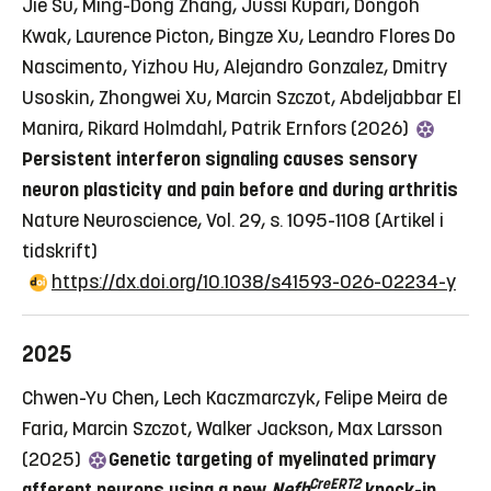
Jie Su, Ming-Dong Zhang, Jussi Kupari, Dongoh
Kwak, Laurence Picton, Bingze Xu, Leandro Flores Do
Nascimento, Yizhou Hu, Alejandro Gonzalez, Dmitry
Usoskin, Zhongwei Xu, Marcin Szczot, Abdeljabbar El
Manira, Rikard Holmdahl, Patrik Ernfors (2026)
Persistent interferon signaling causes sensory
neuron plasticity and pain before and during arthritis
Nature Neuroscience, Vol. 29, s. 1095-1108
(Artikel i
tidskrift)
https://dx.doi.org/10.1038/s41593-026-02234-y
2025
Chwen-Yu Chen, Lech Kaczmarczyk, Felipe Meira de
Faria, Marcin Szczot, Walker Jackson, Max Larsson
(2025)
Genetic targeting of myelinated primary
CreERT2
afferent neurons using a new
Nefh
knock-in