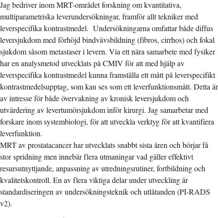
Jag bedriver inom MRT-området forskning om kvantitativa,
multiparametriska leverundersökningar, framför allt tekniker med
leverspecifika kontrastmedel. Undersökningarna omfattar både diffus
leversjukdom med förhöjd bindvävsbildning (fibros, cirrhos) och fokal
sjukdom såsom metastaser i levern. Via ett nära samarbete med fysiker
har en analysmetod utvecklats på CMIV för att med hjälp av
leverspecifika kontrastmedel kunna framställa ett mått på leverspecifikt
kontrastmedelsupptag, som kan ses som ett leverfunktionsmått. Detta är
av intresse för både övervakning av kronisk leversjukdom och
utvärdering av levertumörsjukdom inför kirurgi. Jag samarbetar med
forskare inom systembiologi, för att utveckla verktyg för att kvantifiera
leverfunktion.
MRT av prostatacancer har utvecklats snabbt sista åren och börjar få
stor spridning men innebär flera utmaningar vad gäller effektivt
resursutnyttjande, anpassning av utredningsrutiner, fortbildning och
kvalitetskontroll. En av flera viktiga delar under utveckling är
standardiseringen av undersökningsteknik och utlåtanden (PI-RADS
v2).