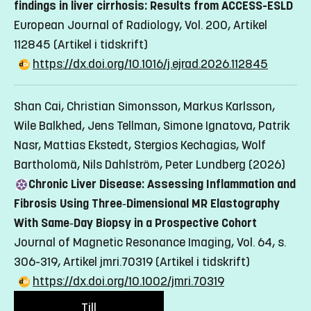
findings in liver cirrhosis: Results from ACCESS-ESLD
European Journal of Radiology, Vol. 200, Artikel
112845
(Artikel i tidskrift)
https://dx.doi.org/10.1016/j.ejrad.2026.112845
Shan Cai, Christian Simonsson, Markus Karlsson,
Wile Balkhed, Jens Tellman, Simone Ignatova, Patrik
Nasr, Mattias Ekstedt, Stergios Kechagias, Wolf
Bartholomä, Nils Dahlström, Peter Lundberg (2026)
Chronic Liver Disease: Assessing Inflammation and
Fibrosis Using Three‐Dimensional MR Elastography
With Same‐Day Biopsy in a Prospective Cohort
Journal of Magnetic Resonance Imaging, Vol. 64, s.
306-319, Artikel jmri.70319
(Artikel i tidskrift)
https://dx.doi.org/10.1002/jmri.70319
Till