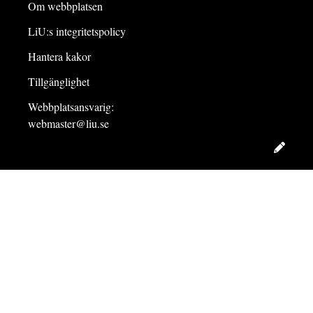
Om webbplatsen
LiU:s integritetspolicy
Hantera kakor
Tillgänglighet
Webbplatsansvarig:
webmaster@liu.se
Redig