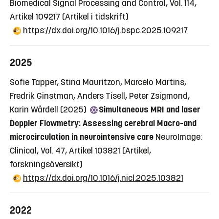
Biomedical Signal Processing and Control, Vol. 114,
Artikel 109217
(Artikel i tidskrift)
https://dx.doi.org/10.1016/j.bspc.2025.109217
2025
Sofie Tapper, Stina Mauritzon, Marcelo Martins,
Fredrik Ginstman, Anders Tisell, Peter Zsigmond,
Karin Wårdell (2025)
Simultaneous MRI and laser
Doppler Flowmetry: Assessing cerebral Macro-and
microcirculation in neurointensive care
NeuroImage:
Clinical, Vol. 47, Artikel 103821
(Artikel,
forskningsöversikt)
https://dx.doi.org/10.1016/j.nicl.2025.103821
2022