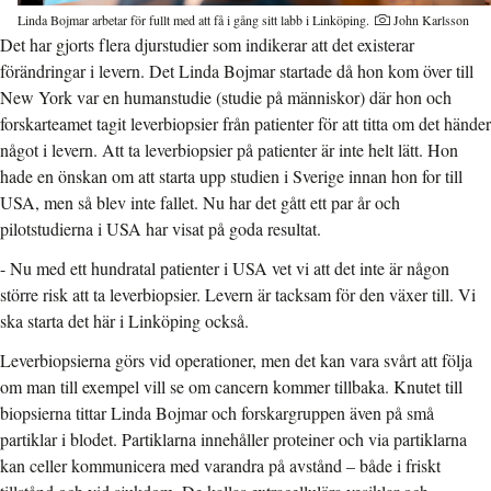
Linda Bojmar arbetar för fullt med att få i gång sitt labb i Linköping.
John Karlsson
Det har gjorts flera djurstudier som indikerar att det existerar
förändringar i levern. Det Linda Bojmar startade då hon kom över till
New York var en humanstudie (studie på människor) där hon och
forskarteamet tagit leverbiopsier från patienter för att titta om det händer
något i levern. Att ta leverbiopsier på patienter är inte helt lätt. Hon
hade en önskan om att starta upp studien i Sverige innan hon for till
USA, men så blev inte fallet. Nu har det gått ett par år och
pilotstudierna i USA har visat på goda resultat.
- Nu med ett hundratal patienter i USA vet vi att det inte är någon
större risk att ta leverbiopsier. Levern är tacksam för den växer till. Vi
ska starta det här i Linköping också.
Leverbiopsierna görs vid operationer, men det kan vara svårt att följa
om man till exempel vill se om cancern kommer tillbaka. Knutet till
biopsierna tittar Linda Bojmar och forskargruppen även på små
partiklar i blodet. Partiklarna innehåller proteiner och via partiklarna
kan celler kommunicera med varandra på avstånd – både i friskt