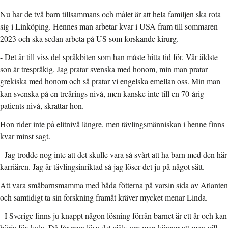
Nu har de två barn tillsammans och målet är att hela familjen ska rota
sig i Linköping. Hennes man arbetar kvar i USA fram till sommaren
2023 och ska sedan arbeta på US som forskande kirurg.
- Det är till viss del språkbiten som han måste hitta tid för. Vår äldste
son är trespråkig. Jag pratar svenska med honom, min man pratar
grekiska med honom och så pratar vi engelska emellan oss. Min man
kan svenska på en treårings nivå, men kanske inte till en 70-årig
patients nivå, skrattar hon.
Hon rider inte på elitnivå längre, men tävlingsmänniskan i henne finns
kvar minst sagt.
- Jag trodde nog inte att det skulle vara så svårt att ha barn med den här
karriären. Jag är tävlingsinriktad så jag löser det ju på något sätt.
Att vara småbarnsmamma med båda fötterna på varsin sida av Atlanten
och samtidigt ta sin forskning framåt kräver mycket menar Linda.
- I Sverige finns ju knappt någon lösning förrän barnet är ett år och kan
börja förskola. Då får man lösa det själv om man känner att man vill