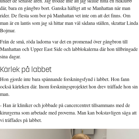
under de senaste åren. Jag trodde inte att jag skulle hitta en ridklubb
där, bara en gångbro bort. Ganska häftigt att se Manhattan när man
rider. De flesta som bor på Manhattan vet inte om att det finns. Om
man är en lantis som jag så hittar man väl sådana ställen, skrattar Linda
Bojmar.
Från de små, röda ladorna var det en promenad över gångbron till
Manhattan och Upper East Side och labblokalerna där hon tillbringade
sina dagar.
Kärlek på labbet
Hon gjorde inte bara spännande forskningsfynd i labbet. Hon fann
också kärleken där. Inom forskningsprojektet hon drev träffade hon sin
man.
- Han är kliniker och jobbade på cancercentret tillsammans med de
kirurgerna som arbetade med proverna. Man kan bokstavligen säga att
vi träffades på labbet.