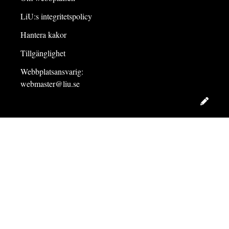
LiU:s integritetspolicy
Hantera kakor
Tillgänglighet
Webbplatsansvarig:
webmaster@liu.se
Redig