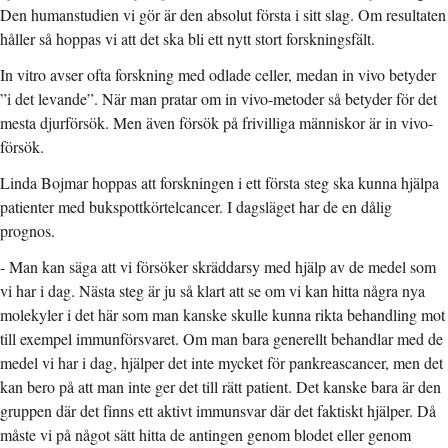
Den humanstudien vi gör är den absolut första i sitt slag. Om resultaten
håller så hoppas vi att det ska bli ett nytt stort forskningsfält.
In vitro avser ofta forskning med odlade celler, medan in vivo betyder
”i det levande”. När man pratar om in vivo-metoder så betyder för det
mesta djurförsök. Men även försök på frivilliga människor är in vivo-
försök.
Linda Bojmar hoppas att forskningen i ett första steg ska kunna hjälpa
patienter med bukspottkörtelcancer. I dagsläget har de en dålig
prognos.
- Man kan säga att vi försöker skräddarsy med hjälp av de medel som
vi har i dag. Nästa steg är ju så klart att se om vi kan hitta några nya
molekyler i det här som man kanske skulle kunna rikta behandling mot
till exempel immunförsvaret. Om man bara generellt behandlar med de
medel vi har i dag, hjälper det inte mycket för pankreascancer, men det
kan bero på att man inte ger det till rätt patient. Det kanske bara är den
gruppen där det finns ett aktivt immunsvar där det faktiskt hjälper. Då
måste vi på något sätt hitta de antingen genom blodet eller genom