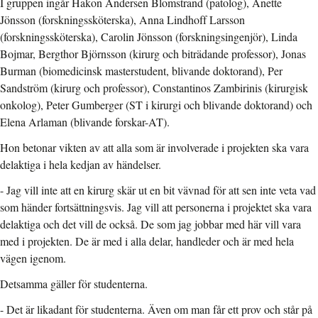
I gruppen ingår Hakon Andersen Blomstrand (patolog), Anette
Jönsson (forskningssköterska), Anna Lindhoff Larsson
(forskningssköterska), Carolin Jönsson (forskningsingenjör), Linda
Bojmar, Bergthor Björnsson (kirurg och biträdande professor), Jonas
Burman (biomedicinsk masterstudent, blivande doktorand), Per
Sandström (kirurg och professor), Constantinos Zambirinis (kirurgisk
onkolog), Peter Gumberger (ST i kirurgi och blivande doktorand) och
Elena Arlaman (blivande forskar-AT).
Hon betonar vikten av att alla som är involverade i projekten ska vara
delaktiga i hela kedjan av händelser.
- Jag vill inte att en kirurg skär ut en bit vävnad för att sen inte veta vad
som händer fortsättningsvis. Jag vill att personerna i projektet ska vara
delaktiga och det vill de också. De som jag jobbar med här vill vara
med i projekten. De är med i alla delar, handleder och är med hela
vägen igenom.
Detsamma gäller för studenterna.
- Det är likadant för studenterna. Även om man får ett prov och står på