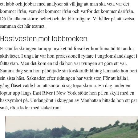
ett labb och jobbar med analyser så vill jag att man ska veta var det
kommer ifrån, vem det kommer ifrån och varför det kommer därifrån.
Då får alla en större helhet och det blir roligare. Vi håller på att svetsa
samman det här teamet.
Hästvästen mot labbrocken
Fastän forskningen tar upp mycket tid försöker hon finna tid till andra
aktiviteter. I unga år var hon professionell ryttare i ungdomslandslaget i
fälttävlan. Men det kom en tid då hon var tvungen att göra ett val.
Samma dag som hon påbörjade sin forskarutbildning lämnade hon bort
sin sista häst. Saknaden efter ridningen har varit stor. För att hålla i
gång flåset valde hon att snöra på sig löparskorna. En dag under en
löptur upp längs East River i New York stötte hon på en skylt med en
hästsymbol på. Undangömt i skuggan av Manhattan hittade hon ett par
små, röda lador med staket runt.