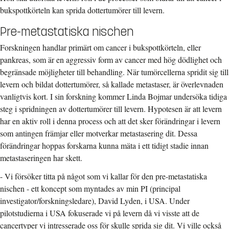
bukspottkörteln kan sprida dottertumörer till levern.
Pre-metastatiska nischen
Forskningen handlar primärt om cancer i bukspottkörteln, eller
pankreas, som är en aggressiv form av cancer med hög dödlighet och
begränsade möjligheter till behandling. När tumörcellerna spridit sig till
levern och bildat dottertumörer, så kallade metastaser, är överlevnaden
vanligtvis kort. I sin forskning kommer Linda Bojmar undersöka tidiga
steg i spridningen av dottertumörer till levern. Hypotesen är att levern
har en aktiv roll i denna process och att det sker förändringar i levern
som antingen främjar eller motverkar metastasering dit. Dessa
förändringar hoppas forskarna kunna mäta i ett tidigt stadie innan
metastaseringen har skett.
- Vi försöker titta på något som vi kallar för den pre-metastatiska
nischen - ett koncept som myntades av min PI (principal
investigator/forskningsledare), David Lyden, i USA. Under
pilotstudierna i USA fokuserade vi på levern då vi visste att de
cancertyper vi intresserade oss för skulle sprida sig dit. Vi ville också