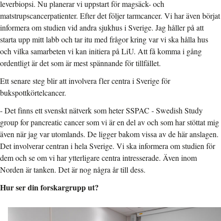
leverbiopsi. Nu planerar vi uppstart för magsäck- och
matstrupscancerpatienter. Efter det följer tarmcancer. Vi har även börjat
informera om studien vid andra sjukhus i Sverige. Jag håller på att
starta upp mitt labb och tar itu med frågor kring var vi ska hålla hus
och vilka samarbeten vi kan initiera på LiU. Att få komma i gång
ordentligt är det som är mest spännande för tillfället.
Ett senare steg blir att involvera fler centra i Sverige för
bukspottkörtelcancer.
- Det finns ett svenskt nätverk som heter SSPAC - Swedish Study
group for pancreatic cancer som vi är en del av och som har stöttat mig
även när jag var utomlands. De ligger bakom vissa av de här anslagen.
Det involverar centran i hela Sverige. Vi ska informera om studien för
dem och se om vi har ytterligare centra intresserade. Även inom
Norden är tanken. Det är nog några år till dess.
Hur ser din forskargrupp ut?