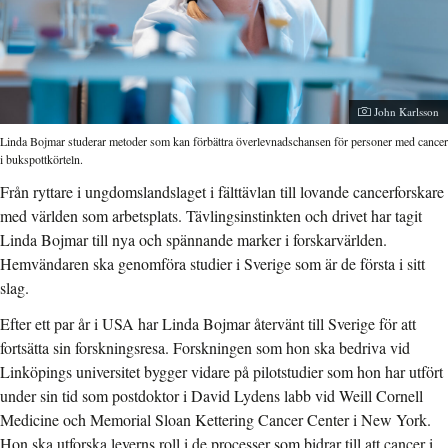
Fotograf:
John Karlsson
Linda Bojmar studerar metoder som kan förbättra överlevnadschansen för personer med cancer
i bukspottkörteln.
Från ryttare i ungdomslandslaget i fälttävlan till lovande cancerforskare
med världen som arbetsplats. Tävlingsinstinkten och drivet har tagit
Linda Bojmar till nya och spännande marker i forskarvärlden.
Hemvändaren ska genomföra studier i Sverige som är de första i sitt
slag.
Efter ett par år i USA har Linda Bojmar återvänt till Sverige för att
fortsätta sin forskningsresa. Forskningen som hon ska bedriva vid
Linköpings universitet bygger vidare på pilotstudier som hon har utfört
under sin tid som postdoktor i David Lydens labb vid Weill Cornell
Medicine och Memorial Sloan Kettering Cancer Center i New York.
Hon ska utforska leverns roll i de processer som bidrar till att cancer i