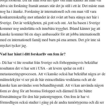
driva sin forskning framåt annars står det ju still i ett år. Det måste man
nog ha i åtanke. Forskning är internationell och om man vill vara
konkurrenskraftig mot utlandet är det svårt att bara stänga ner här i
Sverige. Det är verkligheten, på gott och ont. Att ha basen i Sverige
kommer nog underlätta och innebära trygghet. Ibland känner jag att
kanske kommer bli en slags ambassadör för att jobba internationellt
med en internationell familj med barn på ena armen. Det gör inte så
mycket tycker jag.
Vad har hänt i ditt forskarliv om fem år?
- Då har vi lite resultat från Sverige och förhoppningsvis bekräftar
resultaten det vi har sett i USA - att levern spelar en roll i
metastaseringsprocessen. Att vi kanske också har bekräftat några av de
målmolekyler vi ser på de här extracellulära vesiklarna och att de
kanske kan användas som behandlingsmål. Att vi kan använda någon
form av drog för att bromsa förloppet och därmed få lite bättre
förutsättningar för den här patientgruppen. Om fem år har vi
förmodligen också studier i gång på de andra tumörtyperna och då ser