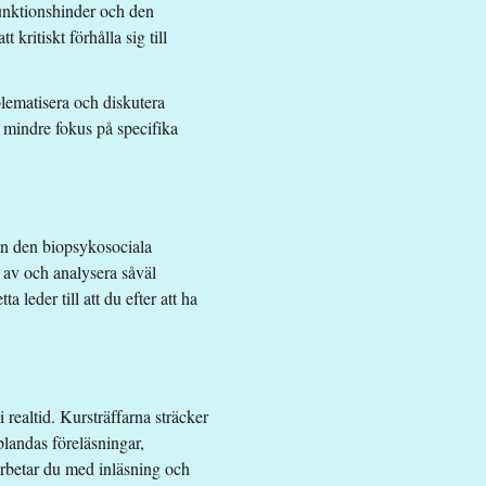
unktionshinder och den
kritiskt förhålla sig till
blematisera och diskutera
 mindre fokus på specifika
rån den biopsykosociala
iz.
l av och analysera såväl
 leder till att du efter att ha
realtid. Kursträffarna sträcker
blandas föreläsningar,
rbetar du med inläsning och