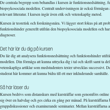
De centrala begrepp som behandlas i kursen är funktionsnedsättning, f
biopsykosociala modellen. Centralt undervisningen är också förmågan att 
Särskilda förkunskapskrav
relevant litteratur. I kursen ingår även etik och vetenskaplig metod.
Grundläggande behörighet på grundnivå
Kursen är teoretisk och forskningsnära. Vi lägger stort fokus på att pro
funktionshinder generellt utifrån den biopsykosociala modellen och har
Urval
diagnoser.
Betyg (50%) högskoleprov (35%) akademiska poäng (15%)
Det här lär du dig på kursen
Studieavgift
Du lär dig att analysera funktionsnedsättning och funktionshinder utif
85500 kr - OBS! Gäller bara studenter utanför EU/EES och Schwe
modellen. Din förmåga att kunna uttrycka dig i tal och skrift samt ta de
vetenskapliga artiklar som medstudenters texter utvecklas successivt. Detta
Har du frågor om kursen, kontakta oss.
studerat här kommer att kunna bidra till ett mer inkluderande samhälle.
Carl Löfstrand
carl.lofstrand@liu.se
Så här läser du
Kursen bedrivs som distanskurs med kursträffar som genomförs online i 
+4613284775
sig över en halvdag och ges cirka en gång per månad. På kursträffarna 
Pernilla Ahrén
gruppdiskussioner och examinerande seminarier. Mellan kursträffarna a