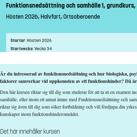
Funktionsnedsättning och samhälle 1, grundkurs,
Hösten 2026, Halvfart, Ortsoberoende
Startar
:
Hösten 2026
Startvecka
:
Vecka 34
Slutvecka
:
Vecka 23
Ort
:
Ortsoberoende
Är du intresserad av funktionsnedsättning och hur biologiska, psy
Studietakt
:
Halvfart
faktorer samverkar vid uppkomsten av ett funktionshinder? Då är 
Nivå
:
Grundnivå
Studieform
:
Distans
Den här kursen riktar sig till dig som studerar för att ta ut en examen
Undervisningstid
:
Dagtid
samhälle, eller inom ett annat ämne med Funktionsnedsättning och sa
riktar sig även till dig som söker fortbildning och vill fördjupa din yr
Antal obligatoriska tillfällen
:
0
kunskaper inom funktionshinderområdet.
Undervisningsspråk
:
Svenska
Anmälningskod
:
LIU-4Z179
Det här innehåller kursen
Antal platser
:
40