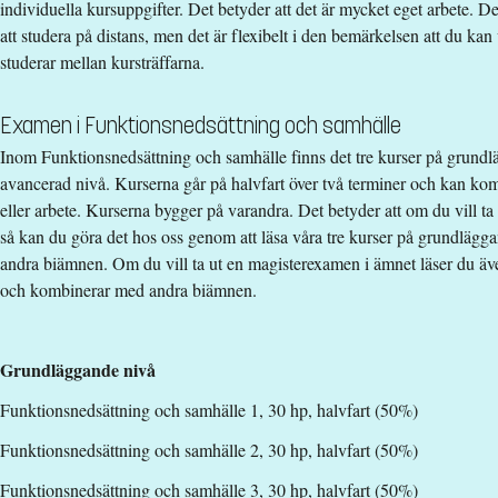
pernilla.ahren@liu.se
individuella kursuppgifter. Det betyder att det är mycket eget arbete. De
att studera på distans, men det är flexibelt i den bemärkelsen att du kan
+4613282116
studerar mellan kursträffarna.
Karin Nilsson
karin.a.nilsson@liu.se
Examen i Funktionsnedsättning och samhälle
Inom Funktionsnedsättning och samhälle finns det tre kurser på grundl
+4613284778
avancerad nivå. Kurserna går på halvfart över två terminer och kan ko
eller arbete. Kurserna bygger på varandra. Det betyder att om du vill t
Kursplan
så kan du göra det hos oss genom att läsa våra tre kurser på grundlä
andra biämnen. Om du vill ta ut en magisterexamen i ämnet läser du ä
och kombinerar med andra biämnen.
Grundläggande nivå
Funktionsnedsättning och samhälle 1, 30 hp, halvfart (50%)
Funktionsnedsättning och samhälle 2, 30 hp, halvfart (50%)
Funktionsnedsättning och samhälle 3, 30 hp, halvfart (50%)