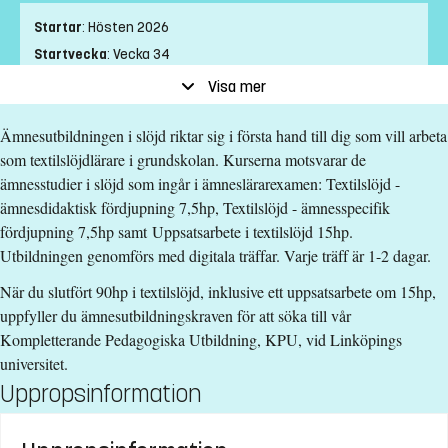
Startar
:
Hösten 2026
Startvecka
:
Vecka 34
Slutvecka
:
Vecka 3
Visa mer
Ort
:
Ortsoberoende
Ämnesutbildningen i slöjd riktar sig i första hand till dig som vill arbeta
Studietakt
:
Halvfart
som textilslöjdlärare i grundskolan. Kurserna motsvarar de
Nivå
:
Grundnivå
ämnesstudier i slöjd som ingår i ämneslärarexamen: Textilslöjd -
Studieform
:
Distans
ämnesdidaktisk fördjupning 7,5hp, Textilslöjd - ämnesspecifik
Undervisningstid
:
Dagtid
fördjupning 7,5hp samt Uppsatsarbete i textilslöjd 15hp.
Antal obligatoriska tillfällen
:
0
Utbildningen genomförs med digitala träffar. Varje träff är 1-2 dagar.
Undervisningsspråk
:
Svenska
När du slutfört 90hp i textilslöjd, inklusive ett uppsatsarbete om 15hp,
Anmälningskod
:
LIU-27339
uppfyller du ämnesutbildningskraven för att söka till vår
Antal platser
:
16
Kompletterande Pedagogiska Utbildning, KPU, vid Linköpings
universitet.
Särskilda förkunskapskrav
Uppropsinformation
Kurser i textilslöjd 60hp, varav 45hp godkända