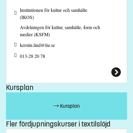
jennie.wallin@liu.se
Institutionen för kultur och samhälle
(IKOS)
013-28 47 76
Avdelningen för kultur, samhälle, form och
Kerstin Lind, kursansvarig lärare
medier (KSFM)
kerstin.lind@liu.se
kerstin.lind@
liu.se
013-282078
013-28 20 78
Kursplan
Kursplan
Kursplan
Fler fördjupningskurser i textilslöjd