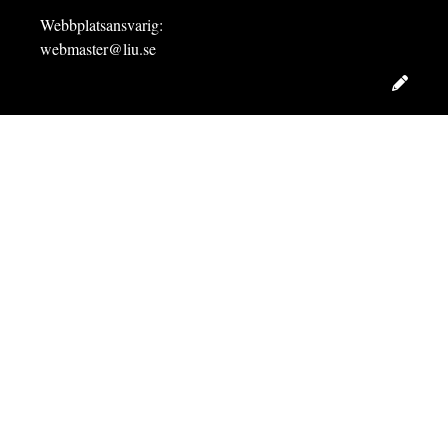
Webbplatsansvarig:
webmaster@liu.se
Redig