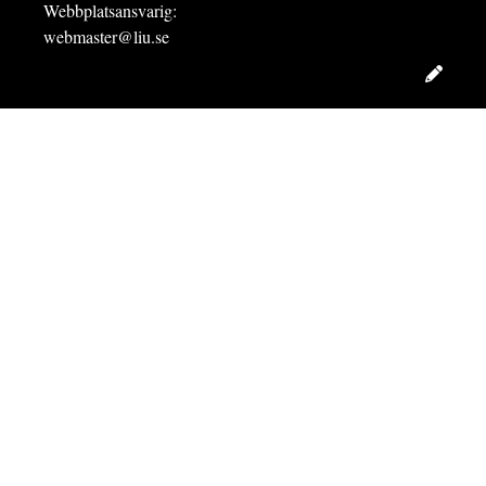
Webbplatsansvarig:
webmaster@liu.se
Redig