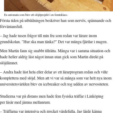
En automata som blev ett slöjdprojekt i en femteklass.
Första tiden på utbildningen beskriver han som nervös, spännande och
förväntansfull.
–
Jag hade tusen frågor till min fru som redan var lärare inom
grundskolan. ”Hur ska man tänka?” Det var många fjärilar i magen.
Men Martin fann sig snabbt tillrätta. Många var i samma situation och
hade heller aldrig läst något innan utan gick som Martin direkt på
slöjdämnet.
–
Andra hade läst hela eller delar av ett lärarprogram redan och ville
komplettera med slöjd. Men att vi var så många som var helt nya inom
universitetsvärlden blev en icebreaker och tog udden av nervositeten.
Studierna var på distans men hade fem fysiska träffar i Linköping
per läsår med jämna mellanrum.
–
Träffarna var intensiva och mycket värdefulla. Jag lärde känna