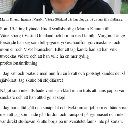
Martin Knuuth hemma i Vargön, Västra Götaland där han pluggar på distans till slöjdlärare.
Som 19-åring flyttade Hudiksvallsbördige Martin Knuuth till
Vänersborg i Västra Götaland och bor nu med familj i Vargön. Länge
försörjde han sig som bilbyggare, yrkeschaufför, grävmaskinist och
inom el- och VVS-branschen. Efter ett tag kände han att han ville
utvecklas vidare och att han ville ha en mer tydlig
professionsinriktning.
–
Jag satt och pratade med min fru en kväll och plötsligt kändes det så
självklart: Jag skulle bli slöjdlärare!
Något som inte alls hade varit självklart innan trots att hans pappa var
snickare och att han alltid gillat slöjd.
–
Jag har alltid gått och småpulat och tyckt om att jobba med händerna
men att jag som hade gått fordon och transport på gymnasiet och inte
var direkt studievan skulle börja på universitetet fanns inte på kartan.