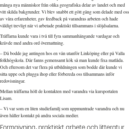
många nya människor från olika geografiska delar av landet och med
vitt skilda bakgrunder. Vi blev snabbt ett gött gäng som delade med oss
av våra erfarenheter, gav feedback på varandras arbeten och hade
väldigt trevligt när vi arbetade praktiskt tillsammans i slöjdsalarna.
Träffarna kunde vara i två till fyra sammanhängande vardagar och
krävde med andra ord övernattning.
–
Då bodde jag antingen hos en vän utanför Linköping eller på Valla
folkhögskola. Där fanns gemensamt kök så man kunde fixa matlåda.
Och eftersom det var flera på utbildningen som bodde där kunde vi
sitta uppe och plugga ihop eller förbereda oss tillsammans inför
redovisningar.
Mellan träffarna höll de kontakten med varandra via kursportalen
Lisam.
–
Vi var som en liten studiefamilj som uppmuntrade varandra och nu
även håller kontakt på andra sociala medier.
Formgivning, praktiskt arbete och litteratur