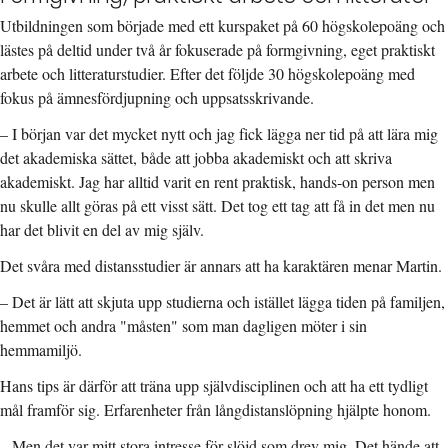
Utbildningen som började med ett kurspaket på 60 högskolepoäng och
lästes på deltid under två år fokuserade på formgivning, eget praktiskt
arbete och litteraturstudier. Efter det följde 30 högskolepoäng med
fokus på ämnesfördjupning och uppsatsskrivande.
–
I början var det mycket nytt och jag fick lägga ner tid på att lära mig
det akademiska sättet, både att jobba akademiskt och att skriva
akademiskt. Jag har alltid varit en rent praktisk, hands-on person men
nu skulle allt göras på ett visst sätt. Det tog ett tag att få in det men nu
har det blivit en del av mig själv.
Det svåra med distansstudier är annars att ha karaktären menar Martin.
– Det är lätt att skjuta upp studierna och istället lägga tiden på familjen,
hemmet och andra "måsten" som man dagligen möter i sin
hemmamiljö.
Hans tips är därför att träna upp självdisciplinen och att ha ett tydligt
mål framför sig. Erfarenheter från långdistanslöpning hjälpte honom.
– Men det var mitt stora intresse för slöjd som drev mig. Det hände att