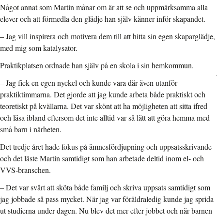
Något annat som Martin månar om är att se och uppmärksamma alla
elever och att förmedla den glädje han själv känner inför skapandet.
– Jag vill inspirera och motivera dem till att hitta sin egen skaparglädje,
med mig som katalysator.
Praktikplatsen ordnade han själv på en skola i sin hemkommun.
.
–
Jag fick en egen nyckel och kunde vara där även utanför
praktiktimmarna. Det gjorde att jag kunde arbeta både praktiskt och
teoretiskt på kvällarna. Det var skönt att ha möjligheten att sitta ifred
och läsa ibland eftersom det inte alltid var så lätt att göra hemma med
små barn i närheten.
Det tredje året hade fokus på ämnesfördjupning och uppsatsskrivande
och det läste Martin samtidigt som han arbetade deltid inom el- och
VVS-branschen.
–
Det var svårt att sköta både familj och skriva uppsats samtidigt som
jag jobbade så pass mycket. När jag var föräldraledig kunde jag sprida
ut studierna under dagen. Nu blev det mer efter jobbet och när barnen