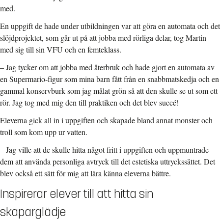
med.
En uppgift de hade under utbildningen var att göra en automata och det
slöjdprojektet, som går ut på att jobba med rörliga delar, tog Martin
med sig till sin VFU och en femteklass.
–
Jag tycker om att jobba med återbruk och hade gjort en automata av
en Supermario-figur som mina barn fått från en snabbmatskedja och en
gammal konservburk som jag målat grön så att den skulle se ut som ett
rör. Jag tog med mig den till praktiken och det blev succé!
Eleverna gick all in i uppgiften och skapade bland annat monster och
troll som kom upp ur vatten.
–
Jag ville att de skulle hitta något fritt i uppgiften och uppmuntrade
dem att använda personliga avtryck till det estetiska uttryckssättet. Det
blev också ett sätt för mig att lära känna eleverna bättre.
Inspirerar elever till att hitta sin
skaparglädje