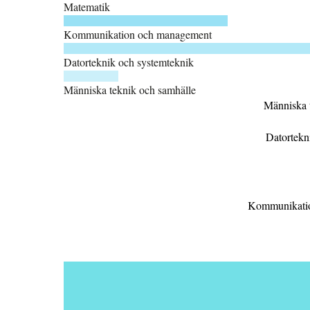
Matematik
nätverk, att bygga, installera och sköta komplexa datasystem eller jobb
som mjukvarudesigner, programmerare eller projektledare. Du är också f
Kommunikation och management
på något av våra masterprogram inom exempelvis trådlösa nätverk, dato
Datorteknik och systemteknik
Människa teknik och samhälle
Bar
graph
Label
Value
data