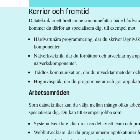
Programvara
44
Karriär och framtid
Matematik
16
Datateknik är ett brett ämne som innefattar både hårdva
Kommunikation
kommer du därför att specialisera dig, till exempel mot:
och
9
management
Hårdvarunära programmering, där du skriver lågnivåkod
Datorteknik och
komponenter.
28
systemteknik
Nätverksteknik, där du förbättrar och utvecklar nya app
Människa
nätverkskomponenter.
teknik och
3
Trådlös kommunikation, där du utvecklar metoder och 
samhälle
Högnivåspråk, där du programmerar och gör applikati
Arbetsområden
Som datatekniker kan du välja mellan många olika arbets
specialisera dig. Du kan till exempel jobba som:
Systemutvecklare, där du är en del av ett team och pr
Webbutvecklare, där du programmerar applikationer 