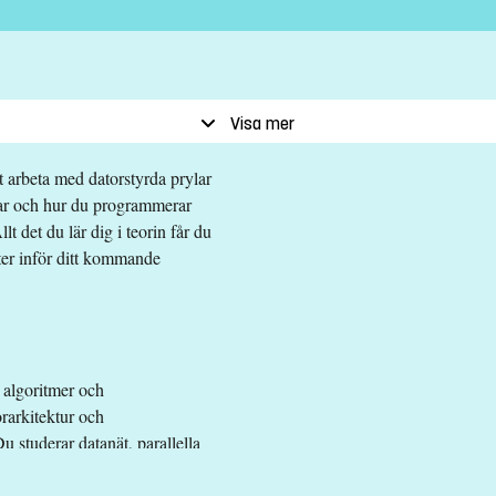
Visa mer
t arbeta med datorstyrda prylar
botar och hur du programmerar
 det du lär dig i teorin får du
eter inför ditt kommande
ivå 1, Matematik fortsättning nivå 1c
 algoritmer och
orarkitektur och
u studerar datanät, parallella
system. Parallellt med de
ålet att skapa en färdig