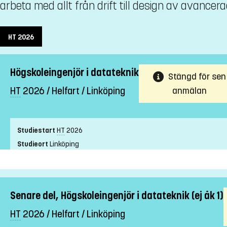
arbeta med allt från drift till design av avancer
HT
2026
Högskoleingenjör i datateknik
Stängd för sen
HT
2026 / Helfart / Linköping
anmälan
Studiestart
HT
2026
Studieort
Linköping
Studietakt
Helfart
Nivå
Grundnivå
Undervisningsform
Campusförlagd
Senare del, Högskoleingenjör i datateknik (ej åk 1)
Undervisningsspråk
Svenska
HT
Anmälningskod
2026 / Helfart / Linköping
LIU-50129