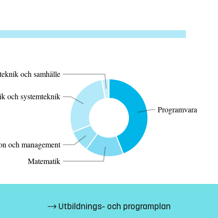
a med utveckling – till exempel
örberedd för att läsa vidare
rgrafik eller inbyggda system.
Människa teknik och samhälle
Datorteknik och systemteknik
Programvara
Kommunikation och management
Matematik
Utbildnings- och programplan