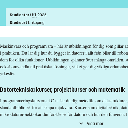
Förkunskapskrav
Studiestart
HT
2026
Grundläggande behörighet på grundnivå
Studieort
Linköping
samt
Studietakt
Helfart
Fysik 2
Nivå
Grundnivå
samt
Maskinvara och programvara – här är utbildningen för dig som gillar at
Undervisningsform
Campusförlagd
Kemi 1
i praktiken. Du lär dig hur du bygger in datorer i allt från bilar till ro
Undervisningsspråk
Svenska
samt
dem för olika funktioner. Utbildningen spänner över många områden. Allt
Anmälningskod
LIU-60129
Matematik 3c eller Matematik D
också omvandla till praktiska lösningar, vilket ger dig viktiga erfarenh
Alternativt
yrkesliv.
Förkunskapskrav
Grundläggande behörighet på grundnivå samt Fysik nivå 2, Kemi n
Datortekniska kurser, projektkurser och matematik
Grundläggande behörighet på grundnivå
Examen
samt
I programmeringskurserna i C++ lär du dig metodik, om datastruk­turer,
Fysik 2
Högskoleingenjörsexamen - Datateknik
standardbibliotek för att skapa mjukvara. Kurser som digitalteknik, dat
samt
mikrodatorprojekt ökar din förståelse för datorn och hur den fungerar. D
och
Kemi 1
och distribuerade system, operativsystem, realtidssystem och inbyggda 
Visa mer
samt
Teknologie kandidatexamen med huvudområde Datateknik
datortekniska kurserna läser du också matematik. I projektkurserna är m