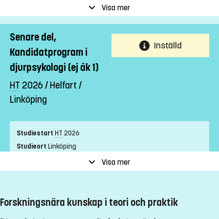
Studietakt
Helfart
Visa mer
Nivå
Grundnivå
Undervisningsform
Campusförlagd
Senare del,
Inställd
Undervisningsspråk
Svenska
Kandidatprogram i
Anmälningskod
LIU-50182
djurpsykologi (ej åk 1)
HT
2026 / Helfart /
Förkunskapskrav
Linköping
Grundläggande behörighet på grundnivå
samt
Biologi 2
Studiestart
HT
2026
samt
Studieort
Linköping
Fysik 1a eller 1b1 och 1b2
Studietakt
Helfart
Visa mer
samt
Nivå
Grundnivå
Kemi 1
Undervisningsform
Campusförlagd
samt
Undervisningsspråk
Svenska
Forskningsnära kunskap i teori och praktik
Matematik 3b/3c eller Matematik D
Anmälningskod
LIU-60182
Alternativt