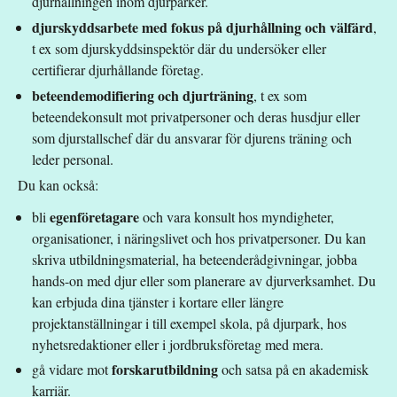
djurhållningen inom djurparker.
djurskyddsarbete med fokus på djurhållning och välfärd
,
t ex som djurskyddsinspektör där du undersöker eller
certifierar djurhållande företag.
beteendemodifiering och djurträning
, t ex som
beteendekonsult mot privatpersoner och deras husdjur eller
som djurstallschef där du ansvarar för djurens träning och
leder personal.
Du kan också:
egenföretagare
bli
och vara konsult hos myndigheter,
organisationer, i näringslivet och hos privatpersoner. Du kan
skriva utbildningsmaterial, ha beteenderådgivningar, jobba
hands-on med djur eller som planerare av djurverksamhet. Du
kan erbjuda dina tjänster i kortare eller längre
projektanställningar i till exempel skola, på djurpark, hos
nyhetsredaktioner eller i jordbruksföretag med mera.
forskarutbildning
gå vidare mot
och satsa på en akademisk
karriär.