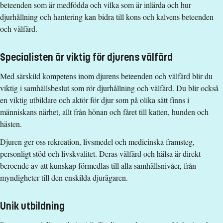
beteenden som är medfödda och vilka som är inlärda och hur
förkunskapskrav till sökt programtermin. Läs mer om
djurhållning och hantering kan bidra till kons och kalvens beteenden
behörighetskraven till senare del
och välfärd.
(https://liu.se/organisation/liu/lith/byte-av-program-ansokan-
till-senare-del).
Specialisten är viktig för djurens välfärd
Urvalsgrupper
Med särskild kompetens inom djurens beteenden och välfärd blir du
Särskilt urvalsförfarande används. Läs mer om urval vid
viktig i samhällsbeslut som rör djurhållning och välfärd. Du blir också
antagning till senare del här
en viktig utbildare och aktör för djur som på olika sätt finns i
https://liu.se/organisation/liu/lith/byte-av-program-ansokan-
människans närhet, allt från hönan och fåret till katten, hunden och
till-senare-del
hästen.
Examen
Djuren ger oss rekreation, livsmedel och medicinska framsteg,
personligt stöd och livskvalitet. Deras välfärd och hälsa är direkt
Naturvetenskaplig kandidatexamen med huvudområde Biologi
beroende av att kunskap förmedlas till alla samhällsnivåer, från
Studieavgift
myndigheter till den enskilda djurägaren.
454000 kr - OBS! Studieavgifter gäller bara för studenter
utanför EU/EES och Schweiz.
Unik utbildning