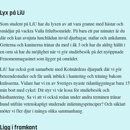
Lyx på LiU
Som student på LiU har du lyxen av att vara granne med hästar och
smådjur på vackra Valla friluftsområde. På bara ett par minuter är du
där och kan avnjuta lunchlådan invid djurhagar, stallar och ankdamm.
Getterna och kaninerna tränar du med i åk 3 och har du aldrig hållit i
en orm så har du möjlighet när vi gör studiebesök på det nyöppnade
Fenomenmagasinet som ligger på området.
LiU har också gott samarbete med Kolmårdens djurpark där vi gör
beteendestudier och får unik inblick i hantering och träning bakom
kulisserna. Vidare har vi en av Sveriges nyaste ridanläggningar bara 15
min bort med cykel. Dit styr vi vår kosa för studiebesök och
hästhantering. Sa vi att vi också redan under andra terminen tränar
hund utifrån vetenskapligt studerade inlärningsprinciper? Och såklart
möter vi fler djur i många olika sammanhang.
Ligg i framkant