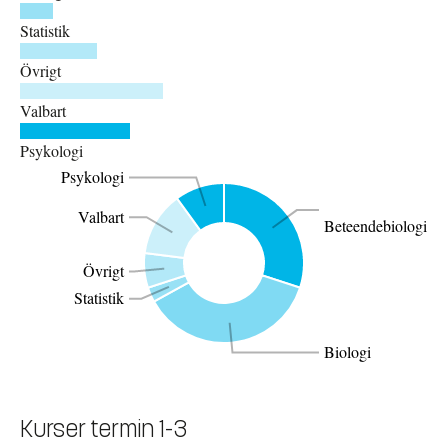
Statistik
Övrigt
Valbart
Psykologi
Psykologi
Valbart
Beteendebiologi
Övrigt
Statistik
Biologi
Bar
Kurser termin 1-3
graph
Label
Value