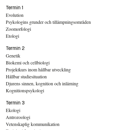
data
Termin 1
Beteendebiologi
30
Evolution
Biologi
37
Psykologins grunder och tillämpningsområden
Statistik
3
Zoomorfologi
Övrigt
7
Etologi
Valbart
13
Termin 2
Psykologi
10
Genetik
Biokemi och cellbiologi
Projektkurs inom hållbar utveckling
Hållbar studiesituation
Djurens sinnen, kognition och inlärning
Kognitionspsykologi
Termin 3
Ekologi
Antrozoologi
Vetenskaplig kommunikation