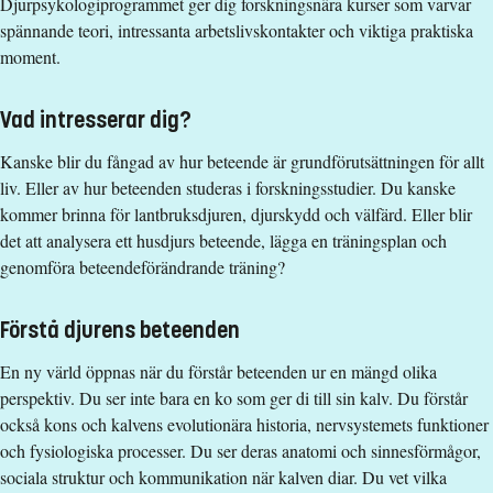
Djurpsykologiprogrammet ger dig forskningsnära kurser som varvar
spännande teori, intressanta arbetslivskontakter och viktiga praktiska
Grundläggande behörighet på grundnivå samt Biologi nivå 2,
Förkunskapskrav
moment.
Fysik nivå 1b eller Fysik nivå 1a2, Kemi nivå 1, Matematik
fortsättning nivå 1b/nivå 1c
Grundläggande behörighet på grundnivå
Vad intresserar dig?
samt
Examen
Biologi 2
Kanske blir du fångad av hur beteende är grundförutsättningen för allt
samt
Naturvetenskaplig kandidatexamen med huvudområde Biologi
liv. Eller av hur beteenden studeras i forskningsstudier. Du kanske
Fysik 1a eller 1b1 och 1b2
kommer brinna för lantbruksdjuren, djurskydd och välfärd. Eller blir
Urval
samt
det att analysera ett husdjurs beteende, lägga en träningsplan och
Kemi 1
Betyg 67%, Högskoleprov 33%
genomföra beteendeförändrande träning?
samt
Studieavgift
Matematik 3b/3c eller Matematik D
Förstå djurens beteenden
454000 kr - OBS! Studieavgifter gäller bara för studenter
Alternativt
En ny värld öppnas när du förstår beteenden ur en mängd olika
utanför EU/EES och Schweiz.
Grundläggande behörighet på grundnivå samt Biologi nivå 2,
perspektiv. Du ser inte bara en ko som ger di till sin kalv. Du förstår
Utbildnings- och programplan
Fysik nivå 1b eller Fysik nivå 1a2, Kemi nivå 1, Matematik
också kons och kalvens evolutionära historia, nervsystemets funktioner
fortsättning nivå 1b/nivå 1c
och fysiologiska processer. Du ser deras anatomi och sinnesförmågor,
sociala struktur och kommunikation när kalven diar. Du vet vilka
Därutöver krävs att sökande uppfyller särskilda