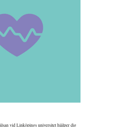
älsan vid Linköpings universitet hjälper dig