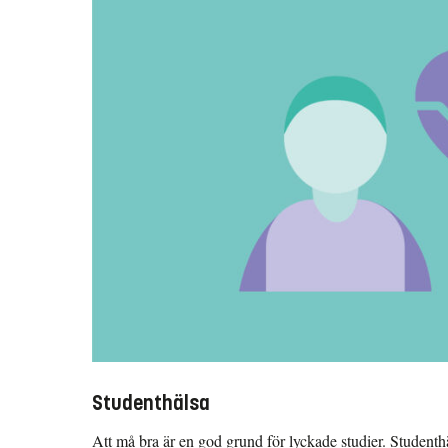
Studenthälsa
Att må bra är en god grund för lyckade studier. Studenth