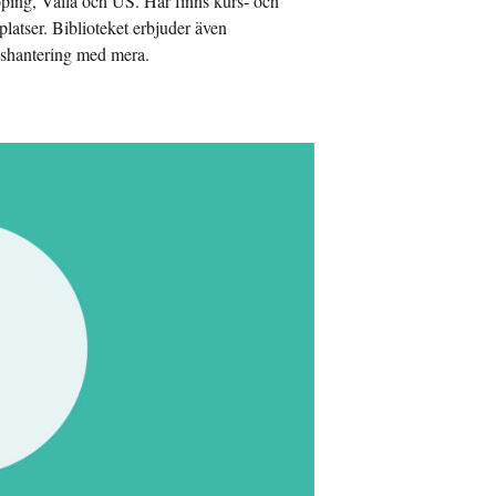
ping, Valla och US. Här finns kurs- och
platser. Biblioteket erbjuder även
enshantering med mera.