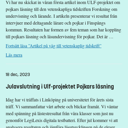
Vi har nu skickat in våran första artikel inom ULF-projektet om
pojkars läsning till den vetenskapliga tidskriften Forskning om
undervisning och lärande. I artikeln presenterar vi resultat från
intervjuer med deltagande lärare och pojkar i Finspångs
kommun. Resultaten har formen av fem teman som har koppling
till pojkars läsning och läsundervisning för pojkar. Det är …
Fortsätt läsa
”Artikel på väg till vetenskaplig tidskrift”
: Artikel på väg till vetenskaplig tidskrift
Läs mera
18 dec, 2023
Julavslutning i Ulf-projektet Pojkars läsning
Idag har vi träffats i Linköping på universitetet för årets sista
träff. Vi sammanfattar vårt arbete och blickar framåt. Vi väntar
med spänning på lästestresultat från våra klasser som just nu
genomför LegiLexis digitala testbatteri. Efter jul kommer vi att
analysera resultaten och jämföra läsutvecklingen på de elever