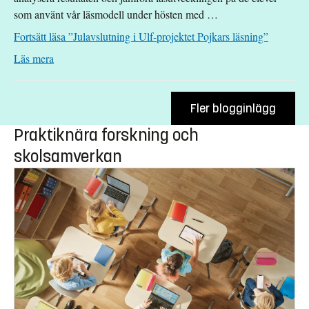
som använt vår läsmodell under hösten med …
Fortsätt läsa
”Julavslutning i Ulf-projektet Pojkars läsning”
: Julavslutning i Ulf-projektet Pojkars läsning
Läs mera
Fler blogginlägg
Praktiknära forskning och
skolsamverkan