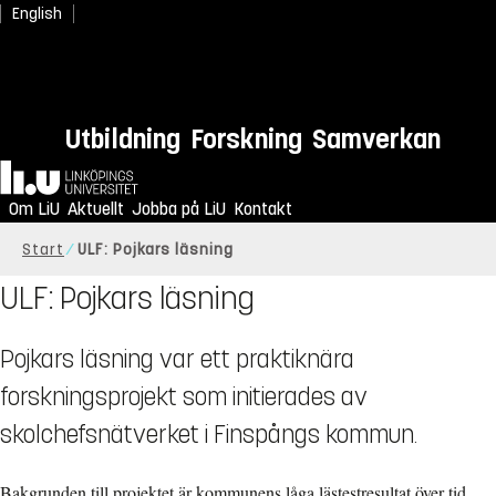
English
Utbildning
Forskning
Samverkan
Hem
Om LiU
Aktuellt
Jobba på LiU
Kontakt
Start
ULF: Pojkars läsning
ULF: Pojkars läsning
Pojkars läsning var ett praktiknära
forskningsprojekt som initierades av
skolchefsnätverket i Finspångs kommun.
Bakgrunden till projektet är kommunens låga lästestresultat över tid,