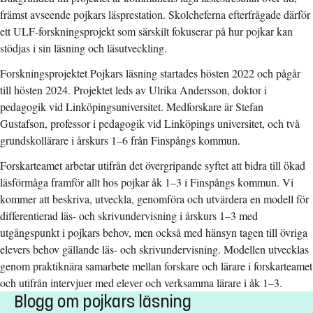
främst avseende pojkars läsprestation. Skolcheferna efterfrågade därför
ett ULF-forskningsprojekt som särskilt fokuserar på hur pojkar kan
stödjas i sin läsning och läsutveckling.
Forskningsprojektet Pojkars läsning startades hösten 2022 och pågår
till hösten 2024. Projektet leds av Ulrika Andersson, doktor i
pedagogik vid Linköpingsuniversitet. Medforskare är Stefan
Gustafson, professor i pedagogik vid Linköpings universitet, och två
grundskollärare i årskurs 1–6 från Finspångs kommun.
Forskarteamet arbetar utifrån det övergripande syftet att bidra till ökad
läsförmåga framför allt hos pojkar åk 1–3 i Finspångs kommun. Vi
kommer att beskriva, utveckla, genomföra och utvärdera en modell för
differentierad läs- och skrivundervisning i årskurs 1–3 med
utgångspunkt i pojkars behov, men också med hänsyn tagen till övriga
elevers behov gällande läs- och skrivundervisning. Modellen utvecklas
genom praktiknära samarbete mellan forskare och lärare i forskarteamet
och utifrån intervjuer med elever och verksamma lärare i åk 1–3.
Blogg om pojkars läsning