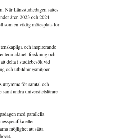
n. När Länsstudiedagen sattes
under åren 2023 och 2024.
ll som en viktig mötesplats för
tenskapliga och inspirerande
senterar aktuell forskning och
tt delta i studiebesök vid
ing och utbildningsmiljöer.
es utrymme för samtal och
 samt andra universitetslärare
psdagen med parallella
esspecifika eller
rna möjlighet att sätta
hovet.