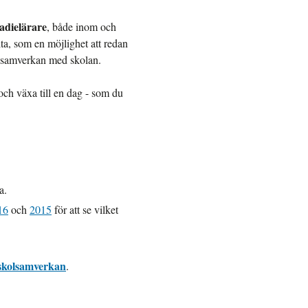
adielärare
, både inom och
lta, som en möjlighet att redan
h samverkan med skolan.
och växa till en dag - som du
a.
16
och
2015
för att se vilket
skolsamverkan
.