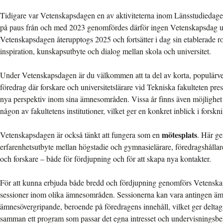
Tidigare var Vetenskapsdagen en av aktiviteterna inom Länsstudiedage
på paus från och med 2023 genomfördes därför ingen Vetenskapsdag 
Vetenskapsdagen återupptogs 2025 och fortsätter i dag sin etablerade ro
inspiration, kunskapsutbyte och dialog mellan skola och universitet.
Under Vetenskapsdagen är du välkommen att ta del av korta, populärve
föredrag där forskare och universitetslärare vid Tekniska fakulteten pre
nya perspektiv inom sina ämnesområden. Vissa år finns även möjlighet a
någon av fakultetens institutioner, vilket ger en konkret inblick i forskn
mötesplats
Vetenskapsdagen är också tänkt att fungera som en
. Här g
erfarenhetsutbyte mellan högstadie och gymnasielärare, föredragshållare
och forskare – både för fördjupning och för att skapa nya kontakter.
För att kunna erbjuda både bredd och fördjupning genomförs Vetenska
sessioner inom olika ämnesområden. Sessionerna kan vara antingen ämn
ämnesövergripande, beroende på föredragens innehåll, vilket ger deltaga
samman ett program som passar det egna intresset och undervisningsbe