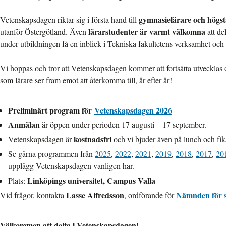
gymnasielärare och högst
Vetenskapsdagen riktar sig i första hand till
lärarstudenter
är varmt välkomna
utanför Östergötland. Även
att de
under utbildningen få en inblick i Tekniska fakultetens verksamhet oc
Vi hoppas och tror att Vetenskapsdagen kommer att fortsätta utvecklas 
som lärare ser fram emot att återkomma till, år efter år!
Preliminärt program för
Vetenskapsdagen 2026
Anmälan
är öppen under perioden 17 augusti – 17 september.
kostnadsfri
Vetenskapsdagen är
och vi bjuder även på lunch och fik
Se gärna programmen från
2025
,
2022
,
2021
,
2019
,
2018
,
2017
,
20
upplägg Vetenskapsdagen vanligen har.
Linköpings universitet, Campus Valla
Plats:
Lasse Alfredsson
Nämnden för 
Vid frågor, kontakta
, ordförande för
Välkommen att delta i Vetenskapsdagen!