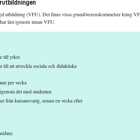
arutbildningen
lagd utbildning (VFU). Det finns vissa grundöverenskommelser kring VFU
h har läst igenom innan VFU.
 till yrket
 till att utveckla sociala och didaktiska
mme per vecka
 igenom det med studenten
er från kursansvarig, senast en vecka efter
sidan)