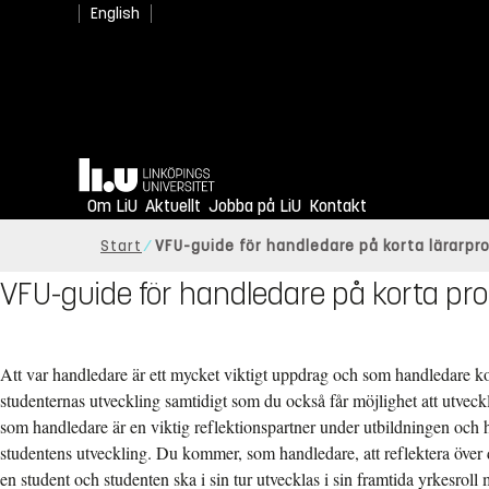
English
Hem
Om LiU
Aktuellt
Jobba på LiU
Kontakt
Start
VFU-guide för handledare på korta lärarpr
VFU-guide för handledare på korta pr
Att var handledare är ett mycket viktigt uppdrag och som handledare ko
studenternas utveckling samtidigt som du också får möjlighet att utveck
som handledare är en viktig reflektionspartner under utbildningen och h
studentens utveckling. Du kommer, som handledare, att reflektera över d
en student och studenten ska i sin tur utvecklas i sin framtida yrkesroll 