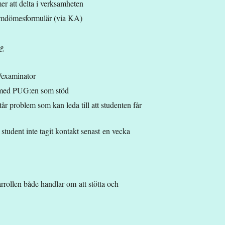
er att delta i verksamheten
h omdömesformulär (via KA)
ng
/examinator
v med PUG:en som stöd
r problem som kan leda till att studenten får
udent inte tagit kontakt senast en vecka
rrollen både handlar om att stötta och