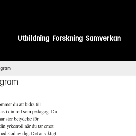
Utbildning
Forskning
Samverkan
ogram
ogram
mmer du att bidra till
las i din roll som pedagog. Du
ar stor betydelse för
in yrkesroll när du tar emot
med stöd av dig. Det är viktigt