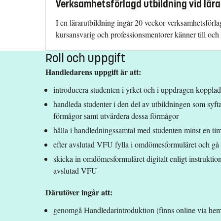
Verksamhetsförlagd utbildning vid lär
I en lärarutbildning ingår 20 veckor verksamhetsför
kursansvarig och professionsmentorer känner till oc
Roll och uppgift
Handledarens uppgift är att:
introducera studenten i yrket och i uppdragen kopplade
handleda studenter i den del av utbildningen som syftar
förmågor samt utvärdera dessa förmågor
hålla i handledningssamtal med studenten minst en ti
efter avslutad VFU fylla i omdömesformuläret och gå
skicka in omdömesformuläret digitalt enligt instruktion
avslutad VFU
Därutöver ingår att:
genomgå Handledarintroduktion (finns online via hem