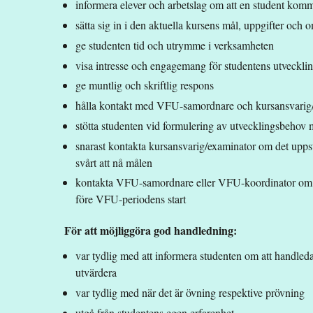
informera elever och arbetslag om att en student komm
sätta sig in i den aktuella kursens mål, uppgifter oc
ge studenten tid och utrymme i verksamheten
visa intresse och engagemang för studentens utveckli
ge muntlig och skriftlig respons
hålla kontakt med VFU-samordnare och kursansvarig
stötta studenten vid formulering av utvecklingsbeho
snarast kontakta kursansvarig/examinator om det uppstå
svårt att nå målen
kontakta VFU-samordnare eller VFU-koordinator om st
före VFU-periodens start
För att möjliggöra god handledning:
var tydlig med att informera studenten om att handleda
utvärdera
var tydlig med när det är övning respektive prövning
utgå från studentens egen erfarenhet