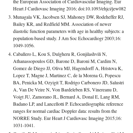
the European Association of Cardiovascular Imaging. Eur
Heart J Cardiovasc Imaging 2016; doi:10.1093/ehjci/jew082
Munagala VK, Jacobsen SJ, Mahoney DW, Rodeheffer RJ,
Bailey KR, and Redfield MM. Association of newer
diastolic function parameters with age in healthy subjects: a
population-based study. J Am Soc Echocardiogr 2003;16:
1049-1056.
Caballero L, Kou S, Dulgheru R, Gonjilashvili N,
Athanassopoulos GD, Barone D, Baroni M, Cardim N,
Gomez de Diego JJ, Oliva MJ, Hagendorff A, Hristova K,
Lopez T, Magne J, Martinez C, de la Morena G, Popescu
BA, Penicka M, Ozyigit T, Rodrigo Carbonero JD, Salustri
A, Van De Veire N, Von Bardeleben RS, Vinereanu D,
Voigt JU, Zamorano JL, Bernard A, Donal E, Lang RM,
Badano LP, and Lancellotti P. Echocardiographic reference
ranges for normal cardiac Doppler data: results from the
NORRE Study. Eur Heart J Cardiovasc Imaging 2015;16:
1031-1041.