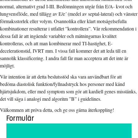
normal, alternativt grad I-III. Bedömningen utgår från E/A- kvot och
lungvensflöde, med tillägg av E/e´ (medel av septal-lateral) och vänster
förmaksstorlek eller volym. Osannolika eller klart motsägelsefulla
kombinationer resulterar i utfallet ”kontrollera”. Vår rekommendation i
dessa fall är att ingående variabler och mätningarnas kvalitet
kontrolleras, och att man kombinerar med TI-hastighet, E-
decelerationstid, IVRT mm. I vissa fall kommer det att leda till en
sannolik klassificering. I andra fall får man acceptera att det inte är
möjligt.
Vår intention är att detta beslutsstöd ska vara användbart för att
bedöma diastolisk funktion/fyllnadstryck hos personer med känd
hjärtsjukdom, eller med symptom som gör att kardiell genes misstänks,
det vill säga i analogi med algoritm ”B” i guidelines.
Välkommen att pröva detta, och ge oss gärna återkoppling!
Formulär