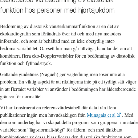
funktion hos personer med hjärtsjukdom.
Bedömning av diastolisk vänsterkammarfunktion är en del av
ekokardiografin som förändrats över tid och med nya metoders
införande, och som är behäftad med en icke obetydlig inter-
bedömarvariabilitet. Oavsett hur man går tillväga, handlar det om att
kombinera flera eko-Dopplervariabler för en bedömning av diastolisk
funktion och fyllnadstryck.
Gällande guidelines (Nagueh) ger vägledning men löser inte alla
problem. En viktig aspekt är att riktlinjerna inte på ett tydligt sätt väger
in att flertalet variabler vi använder i bedömningen har åldersberoende
gränser för normalitet.
Vi har konstruerat en referensvärdestabell där data från flera
publikationer ingår, men huvudsakligen från
Munagala et al
. Med
den som underlag har vi skapat detta program, som grupperar inmatade
variabler som ”lågt-normalt-högt” för åldern, och med tänkbara
kombinationer av dessa klassificeras den diastoliska funktionen som