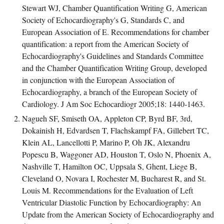
Stewart WJ, Chamber Quantification Writing G, American
Society of Echocardiography's G, Standards C, and
European Association of E. Recommendations for chamber
quantification: a report from the American Society of
Echocardiography's Guidelines and Standards Committee
and the Chamber Quantification Writing Group, developed
in conjunction with the European Association of
Echocardiography, a branch of the European Society of
Cardiology. J Am Soc Echocardiogr 2005;18: 1440-1463.
Nagueh SF, Smiseth OA, Appleton CP, Byrd BF, 3rd,
Dokainish H, Edvardsen T, Flachskampf FA, Gillebert TC,
Klein AL, Lancellotti P, Marino P, Oh JK, Alexandru
Popescu B, Waggoner AD, Houston T, Oslo N, Phoenix A,
Nashville T, Hamilton OC, Uppsala S, Ghent, Liege B,
Cleveland O, Novara I, Rochester M, Bucharest R, and St.
Louis M. Recommendations for the Evaluation of Left
Ventricular Diastolic Function by Echocardiography: An
Update from the American Society of Echocardiography and