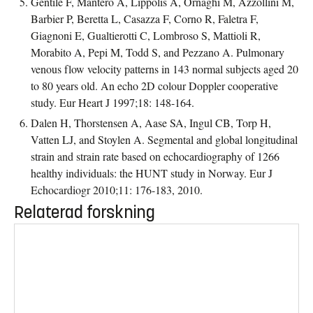
Gentile F, Mantero A, Lippolis A, Ornaghi M, Azzollini M,
Barbier P, Beretta L, Casazza F, Corno R, Faletra F,
Giagnoni E, Gualtierotti C, Lombroso S, Mattioli R,
Morabito A, Pepi M, Todd S, and Pezzano A. Pulmonary
venous flow velocity patterns in 143 normal subjects aged 20
to 80 years old. An echo 2D colour Doppler cooperative
study. Eur Heart J 1997;18: 148-164.
Dalen H, Thorstensen A, Aase SA, Ingul CB, Torp H,
Vatten LJ, and Stoylen A. Segmental and global longitudinal
strain and strain rate based on echocardiography of 1266
healthy individuals: the HUNT study in Norway. Eur J
Echocardiogr 2010;11: 176-183, 2010.
Relaterad forskning