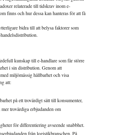
doxer relaterade till tidskrav inom e-
m finns och hur dessa kan hanteras för att få
erligare bidra till att belysa faktorer som
handelsdistribution.
defull kunskap till e-handlare som får större
het i sin distribution. Genom att
 med miljömässig hållbarhet och visa
ng att:
rhet på ett trovärdigt sätt till konsumenter,
a mer trovärdiga erbjudanden om
igheter för differentiering avseende snabbhet.
ionserbjudanden från logistikbranschen. På