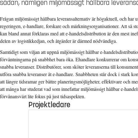
sådan, nämligen miljömässigt hållbara leveransal
Frågan miljömässigt hållbara leveransalternativ är högaktuell, och ha
regeringen, e-handlare, forskare och märkningsorganisationer. Att så st
kan bland annat förklaras med att e-handelsdistribution är den mest ine
delen av logistikkedjan, och åtgärder är därmed nödvändiga.
Samtidigt som viljan att uppnå miljömässigt hållbar e-handelsdistribution
förväntningarna på snabbhet bara öka. Ehandlare konkurrerar om ko
snabba leveranser. Distributörer, som sköter leveranserna till konsument,
utföra snabba leveranser åt e-handlare. Snabbheten står dock i stark kont
att längre tidsramar ger bättre planeringsmöjligheter, effektivare och me
att många har studerat vad som innefattar miljömässigt hållbar e-handels
förvånansvärt lite fokus på just tidsaspekten.
Projektledare