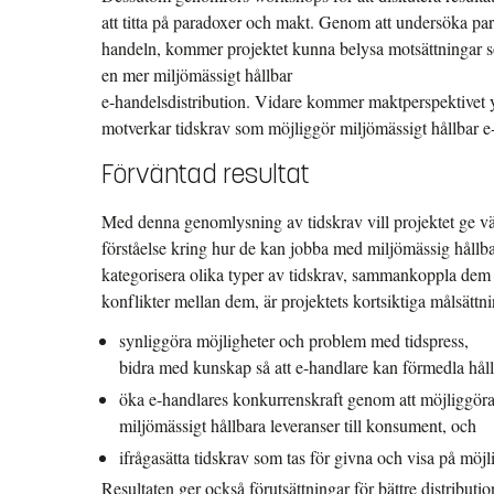
att titta på paradoxer och makt. Genom att undersöka para
handeln, kommer projektet kunna belysa motsättningar so
en mer miljömässigt hållbar
e-handelsdistribution. Vidare kommer maktperspektivet ytt
motverkar tidskrav som möjliggör miljömässigt hållbar e-
Förväntad resultat
Med denna genomlysning av tidskrav vill projektet ge vär
förståelse kring hur de kan jobba med miljömässig hållbar
kategorisera olika typer av tidskrav, sammankoppla dem
konflikter mellan dem, är projektets kortsiktiga målsättni
synliggöra möjligheter och problem med tidspress,
bidra med kunskap så att e-handlare kan förmedla hållba
öka e-handlares konkurrenskraft genom att möjliggör
miljömässigt hållbara leveranser till konsument, och
ifrågasätta tidskrav som tas för givna och visa på möjl
Resultaten ger också förutsättningar för bättre distribut