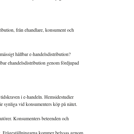
tribution, från ehandlare, konsument och
mässigt hållbar e-handelsdistribution?
lbar ehandelsdistribution genom fördjupad
v tidskraven i e-handeln. Hemsidestudier
är synliga vid konsumenters köp på nätet.
butörer. Konsumenters beteenden och
at. Frågeställningarna kommer belysas genom