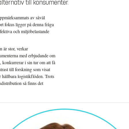
ternativ till konsumenter.
r uppmärksammats av såväl
ort fokus ligger på denna fråga
ffektiva och miljöbelastande
 är stor, verkar
nsumenterna med erbjudande om
 konkurrerar i sin tur om att få
rast till forskning som visat
r hållbara logistikflöden. Trots
distribution så finns det