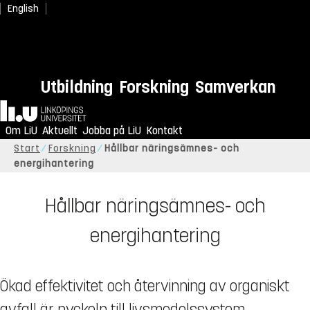
English
Utbildning
Forskning
Samverkan
Hem
Om LiU
Aktuellt
Jobba på LiU
Kontakt
Start
Forskning
Hållbar näringsämnes- och
energihantering
Hållbar näringsämnes- och
energihantering
Ökad effektivitet och återvinning av organiskt
avfall är nyckeln till livsmedelssystem