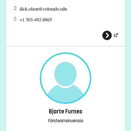
dick.olson@
colorado.edu
+1 303-492-8865
Bjarte Furnes
Försteamanuensis