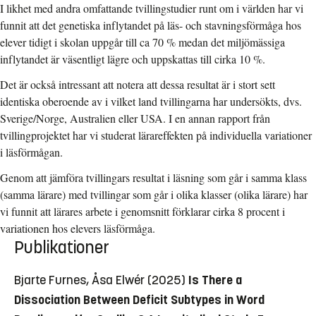
I likhet med andra omfattande tvillingstudier runt om i världen har vi
funnit att det genetiska inflytandet på läs- och stavningsförmåga hos
elever tidigt i skolan uppgår till ca 70 % medan det miljömässiga
inflytandet är väsentligt lägre och uppskattas till cirka 10 %.
Det är också intressant att notera att dessa resultat är i stort sett
identiska oberoende av i vilket land tvillingarna har undersökts, dvs.
Sverige/Norge, Australien eller USA. I en annan rapport från
tvillingprojektet har vi studerat lärareffekten på individuella variationer
i läsförmågan.
Genom att jämföra tvillingars resultat i läsning som går i samma klass
(samma lärare) med tvillingar som går i olika klasser (olika lärare) har
vi funnit att lärares arbete i genomsnitt förklarar cirka 8 procent i
variationen hos elevers läsförmåga.
Publikationer
Bjarte Furnes, Åsa Elwér (2025)
Is There a
Dissociation Between Deficit Subtypes in Word