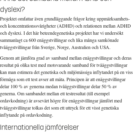
dyslexi?
Projektet omfattar även grundläggande frågor kring uppmärksamhets-
och koncentrationssvårigheter (ADHD) och relationen mellan ADHD
och dyslexi. I det här beteendegenetiska projektet har vi undersökt
sammanlagt ca 600 enäggstvillingar och lika många samkönade
tvåäggstvillingar från Sverige, Norge, Australien och USA.
Genom att jämföra grad av samband mellan enäggstvillingar och deras
resultat på olika test med motsvarande samband för tvåäggstvillingar
kan man estimera det genetiska och miljömässiga inflytandet på en viss
förmåga som ett test avser att mäta. Principen är att enäggstvillingar
delar 100 % av generna medan tvåäggstvillingar delar 50 % av
generna. Om sambandet mellan ett testresultat (till exempel
ordavkodning) är avsevärt högre för enäggstvillingar jämfört med
tvåäggstvillingar tolkas det som ett uttryck för ett visst genetiska
inflytande på ordavkodning.
Internationella jämförelser