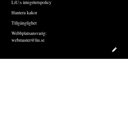
LiU:s integritetspolicy
Hantera kakor
Tillgänglighet
Webbplatsansvarig:
webmaster@liu.se
Redig