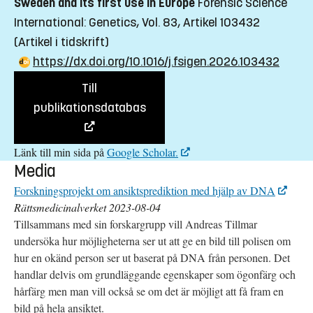
Sweden and its first use in Europe
Forensic Science
International: Genetics, Vol. 83, Artikel 103432
(Artikel i tidskrift)
https://dx.doi.org/10.1016/j.fsigen.2026.103432
Till
publikationsdatabas
Länk till min sida på
Google Scholar.
Media
Forskningsprojekt om ansiktsprediktion med hjälp av DNA
Rättsmedicinalverket 2023-08-04
Tillsammans med sin forskargrupp vill Andreas Tillmar
undersöka hur möjligheterna ser ut att ge en bild till polisen om
hur en okänd person ser ut baserat på DNA från personen. Det
handlar delvis om grundläggande egenskaper som ögonfärg och
hårfärg men man vill också se om det är möjligt att få fram en
bild på hela ansiktet.