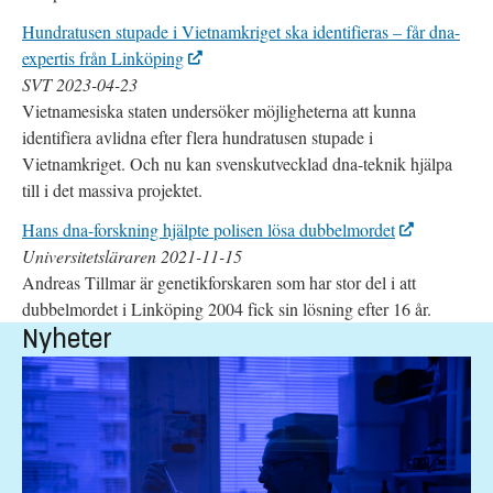
Hundratusen stupade i Vietnamkriget ska identifieras – får dna-
expertis från Linköping
SVT 2023-04-23
Vietnamesiska staten undersöker möjligheterna att kunna
identifiera avlidna efter flera hundratusen stupade i
Vietnamkriget. Och nu kan svenskutvecklad dna-teknik hjälpa
till i det massiva projektet.
Hans dna-forskning hjälpte polisen lösa dubbelmordet
Universitetsläraren 2021-11-
15
Andreas Tillmar är genetikforskaren som har stor del i att
dubbelmordet i Linköping 2004 fick sin lösning efter 16 år.
Nyheter