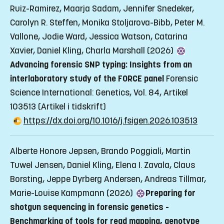
Ruiz-Ramirez, Maarja Sadam, Jennifer Snedeker,
Carolyn R. Steffen, Monika Stoljarova-Bibb, Peter M.
Vallone, Jodie Ward, Jessica Watson, Catarina
Xavier, Daniel Kling, Charla Marshall (2026)
Advancing forensic SNP typing: Insights from an
interlaboratory study of the FORCE panel
Forensic
Science International: Genetics, Vol. 84, Artikel
103513
(Artikel i tidskrift)
https://dx.doi.org/10.1016/j.fsigen.2026.103513
Alberte Honore Jepsen, Brando Poggiali, Martin
Tuwel Jensen, Daniel Kling, Elena I. Zavala, Claus
Borsting, Jeppe Dyrberg Andersen, Andreas Tillmar,
Marie-Louise Kampmann (2026)
Preparing for
shotgun sequencing in forensic genetics -
Benchmarking of tools for read mapping, genotype