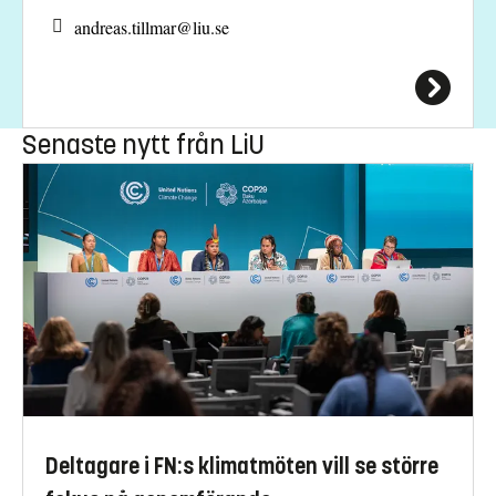
andreas.tillmar@
liu.se
Senaste nytt från LiU
Deltagare i FN:s klimatmöten vill se större