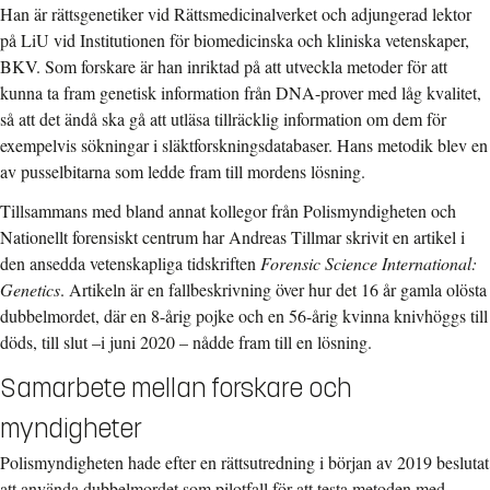
Han är rättsgenetiker vid Rättsmedicinalverket och adjungerad lektor
på LiU vid Institutionen för biomedicinska och kliniska vetenskaper,
BKV. Som forskare är han inriktad på att utveckla metoder för att
kunna ta fram genetisk information från DNA-prover med låg kvalitet,
så att det ändå ska gå att utläsa tillräcklig information om dem för
exempelvis sökningar i släktforskningsdatabaser. Hans metodik blev en
av pusselbitarna som ledde fram till mordens lösning.
Tillsammans med bland annat kollegor från Polismyndigheten och
Nationellt forensiskt centrum har Andreas Tillmar skrivit en artikel i
den ansedda vetenskapliga tidskriften
Forensic Science International:
Genetics
. Artikeln är en fallbeskrivning över hur det 16 år gamla olösta
dubbelmordet, där en 8-årig pojke och en 56-årig kvinna knivhöggs till
döds, till slut –i juni 2020 – nådde fram till en lösning.
Samarbete mellan forskare och
myndigheter
Polismyndigheten hade efter en rättsutredning i början av 2019 beslutat
att använda dubbelmordet som pilotfall för att testa metoden med