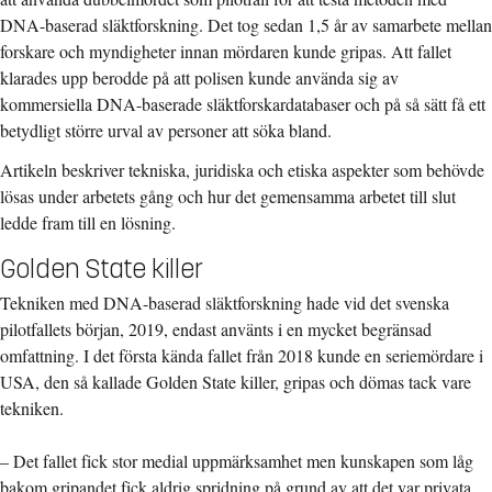
DNA-baserad släktforskning. Det tog sedan 1,5 år av samarbete mellan
forskare och myndigheter innan mördaren kunde gripas. Att fallet
klarades upp berodde på att polisen kunde använda sig av
kommersiella DNA-baserade släktforskardatabaser och på så sätt få ett
betydligt större urval av personer att söka bland.
Artikeln beskriver tekniska, juridiska och etiska aspekter som behövde
lösas under arbetets gång och hur det gemensamma arbetet till slut
ledde fram till en lösning.
Golden State killer
Tekniken med DNA-baserad släktforskning hade vid det svenska
pilotfallets början, 2019, endast använts i en mycket begränsad
omfattning. I det första kända fallet från 2018 kunde en seriemördare i
USA, den så kallade Golden State killer, gripas och dömas tack vare
tekniken.
– Det fallet fick stor medial uppmärksamhet men kunskapen som låg
bakom gripandet fick aldrig spridning på grund av att det var privata