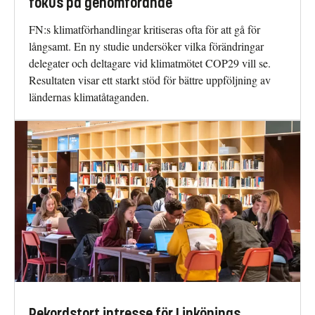
fokus på genomförande
FN:s klimatförhandlingar kritiseras ofta för att gå för
långsamt. En ny studie undersöker vilka förändringar
delegater och deltagare vid klimatmötet COP29 vill se.
Resultaten visar ett starkt stöd för bättre uppföljning av
ländernas klimatåtaganden.
Rekordstort intresse för Linköpings