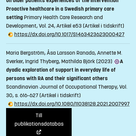
on older patients experiences of the intervention
Proactive healthcare in a Swedish primary care
setting
Primary Health Care Research and
Development, Vol. 24, Artikel e53
(Artikel i tidskrift)
https://dx.doi.org/10.1017/S1463423623000427
Maria Bergström, Åsa Larsson Ranada, Annette M.
Sverker, Ingrid Thyberg, Mathilda Björk (2023)
A
dyadic exploration of support in everyday life of
persons with RA and their significant others
Scandinavian Journal of Occupational Therapy, Vol.
30, s. 616-627
(Artikel i tidskrift)
https://dx.doi.org/10.1080/11038128.2021.2007997
Till
publikationsdatabas