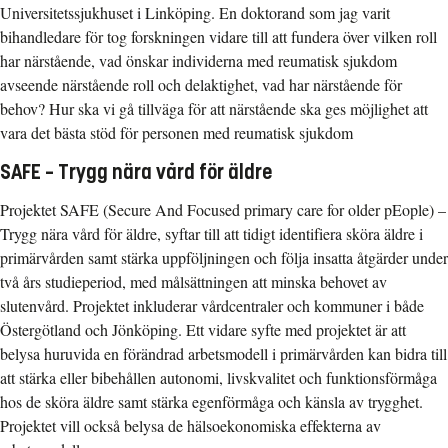
Universitetssjukhuset i Linköping. En doktorand som jag varit
bihandledare för tog forskningen vidare till att fundera över vilken roll
har närstående, vad önskar individerna med reumatisk sjukdom
avseende närstående roll och delaktighet, vad har närstående för
behov? Hur ska vi gå tillväga för att närstående ska ges möjlighet att
vara det bästa stöd för personen med reumatisk sjukdom
SAFE – Trygg nära vård för äldre
Projektet SAFE (Secure And Focused primary care for older pEople) –
Trygg nära vård för äldre, syftar till att tidigt identifiera sköra äldre i
primärvården samt stärka uppföljningen och följa insatta åtgärder under
två års studieperiod, med målsättningen att minska behovet av
slutenvård. Projektet inkluderar vårdcentraler och kommuner i både
Östergötland och Jönköping. Ett vidare syfte med projektet är att
belysa huruvida en förändrad arbetsmodell i primärvården kan bidra till
att stärka eller bibehållen autonomi, livskvalitet och funktionsförmåga
hos de sköra äldre samt stärka egenförmåga och känsla av trygghet.
Projektet vill också belysa de hälsoekonomiska effekterna av