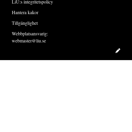
LiU:s integritetspolicy
Hantera kakor
Tillgänglighet
Webbplatsansvarig:
webmaster@liu.se
Redig