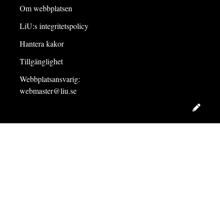
Om webbplatsen
LiU:s integritetspolicy
Hantera kakor
Tillgänglighet
Webbplatsansvarig:
webmaster@liu.se
Redig