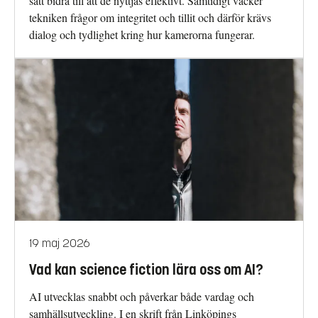
sätt bidra till att de nyttjas effektivt. Samtidigt väcker
tekniken frågor om integritet och tillit och därför krävs
dialog och tydlighet kring hur kamerorna fungerar.
19 maj 2026
Vad kan science fiction lära oss om AI?
AI utvecklas snabbt och påverkar både vardag och
samhällsutveckling. I en skrift från Linköpings