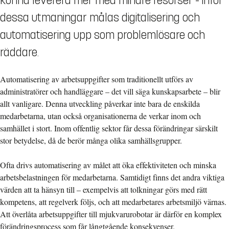
kunna leverera mer med mindre resurser - inför
dessa utmaningar målas digitalisering och
automatisering upp som problemlösare och
räddare.
Automatisering av arbetsuppgifter som traditionellt utförs av
administratörer och handläggare – det vill säga kunskapsarbete – blir
allt vanligare. Denna utveckling påverkar inte bara de enskilda
medarbetarna, utan också organisationerna de verkar inom och
samhället i stort. Inom offentlig sektor får dessa förändringar särskilt
stor betydelse, då de berör många olika samhällsgrupper.
Ofta drivs automatisering av målet att öka effektiviteten och minska
arbetsbelastningen för medarbetarna. Samtidigt finns det andra viktiga
värden att ta hänsyn till – exempelvis att tolkningar görs med rätt
kompetens, att regelverk följs, och att medarbetares arbetsmiljö värnas.
Att överlåta arbetsuppgifter till mjukvarurobotar är därför en komplex
förändringsprocess som får långtgående konsekvenser.