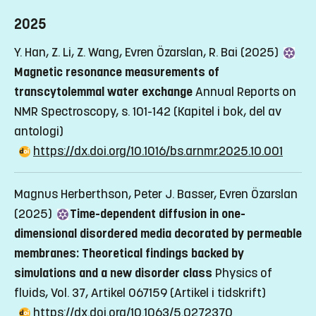
2025
Y. Han, Z. Li, Z. Wang, Evren Özarslan, R. Bai (2025)
Magnetic resonance measurements of
transcytolemmal water exchange
Annual Reports on
NMR Spectroscopy, s. 101-142
(Kapitel i bok, del av
antologi)
https://dx.doi.org/10.1016/bs.arnmr.2025.10.001
Magnus Herberthson, Peter J. Basser, Evren Özarslan
(2025)
Time-dependent diffusion in one-
dimensional disordered media decorated by permeable
membranes: Theoretical findings backed by
simulations and a new disorder class
Physics of
fluids, Vol. 37, Artikel 067159
(Artikel i tidskrift)
https://dx.doi.org/10.1063/5.0272370