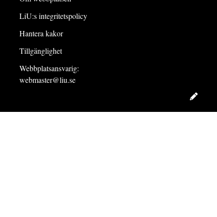
LiU:s integritetspolicy
Hantera kakor
Tillgänglighet
Webbplatsansvarig:
webmaster@liu.se
Redig