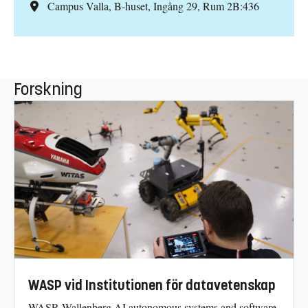
Campus Valla, B-huset, Ingång 29, Rum 2B:436
Forskning
WASP vid Institutionen för datavetenskap
WASP, Wallenberg AI autonomous systems and software