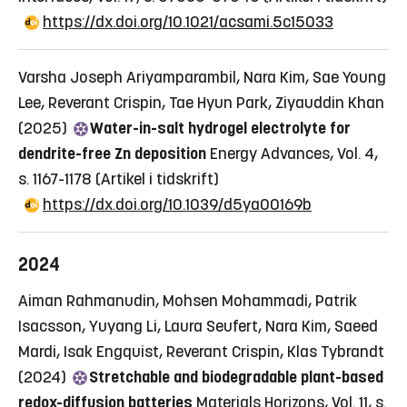
https://dx.doi.org/10.1021/acsami.5c15033
Varsha Joseph Ariyamparambil, Nara Kim, Sae Young
Lee, Reverant Crispin, Tae Hyun Park, Ziyauddin Khan
(2025)
Water-in-salt hydrogel electrolyte for
dendrite-free Zn deposition
Energy Advances, Vol. 4,
s. 1167-1178
(Artikel i tidskrift)
https://dx.doi.org/10.1039/d5ya00169b
2024
Aiman Rahmanudin, Mohsen Mohammadi, Patrik
Isacsson, Yuyang Li, Laura Seufert, Nara Kim, Saeed
Mardi, Isak Engquist, Reverant Crispin, Klas Tybrandt
(2024)
Stretchable and biodegradable plant-based
redox-diffusion batteries
Materials Horizons, Vol. 11, s.