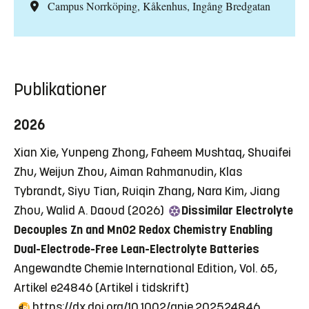
Campus Norrköping, Kåkenhus, Ingång Bredgatan
Publikationer
2026
Xian Xie, Yunpeng Zhong, Faheem Mushtaq, Shuaifei
Zhu, Weijun Zhou, Aiman Rahmanudin, Klas
Tybrandt, Siyu Tian, Ruiqin Zhang, Nara Kim, Jiang
Zhou, Walid A. Daoud (2026)
Dissimilar Electrolyte
Decouples Zn and MnO2 Redox Chemistry Enabling
Dual-Electrode-Free Lean-Electrolyte Batteries
Angewandte Chemie International Edition, Vol. 65,
Artikel e24846
(Artikel i tidskrift)
https://dx.doi.org/10.1002/anie.202524846