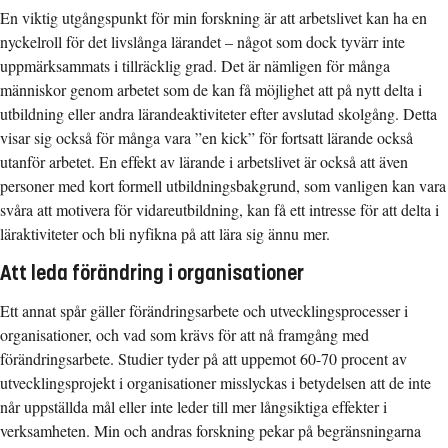
En viktig utgångspunkt för min forskning är att arbetslivet kan ha en
nyckelroll för det livslånga lärandet – något som dock tyvärr inte
uppmärksammats i tillräcklig grad. Det är nämligen för många
människor genom arbetet som de kan få möjlighet att på nytt delta i
utbildning eller andra lärandeaktiviteter efter avslutad skolgång. Detta
visar sig också för många vara ”en kick” för fortsatt lärande också
utanför arbetet. En effekt av lärande i arbetslivet är också att även
personer med kort formell utbildningsbakgrund, som vanligen kan vara
svåra att motivera för vidareutbildning, kan få ett intresse för att delta i
läraktiviteter och bli nyfikna på att lära sig ännu mer.
Att leda förändring i organisationer
Ett annat spår gäller förändringsarbete och utvecklingsprocesser i
organisationer, och vad som krävs för att nå framgång med
förändringsarbete. Studier tyder på att uppemot 60-70 procent av
utvecklingsprojekt i organisationer misslyckas i betydelsen att de inte
når uppställda mål eller inte leder till mer långsiktiga effekter i
verksamheten. Min och andras forskning pekar på begränsningarna