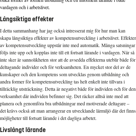
vardagen och i arbetslivet.
Långsiktiga effekter
I detta sammanhang har jag också intresserat mig för hur man kan
skapa långsiktiga effekter av kompetensutveckling i arbetslivet. Effekter
av kompetensutveckling uppstår inte med automatik. Många satsningar
följs inte upp och kopplas inte till ett fortsatt lärande i vardagen. När så
inte sker är sannolikheten stor att de avsedda effekterna uteblir både för
deltagande individer och för verksamheten. En mycket stor del av de
kunskaper och den kompetens som utvecklas genom utbildning och
andra former för kompetensutveckling tas helt enkelt inte tillvara i
tillräcklig utsträckning. Detta är negativt både för individen och för den
verksamhet där individen befinner sig. Det räcker alltså inte med att
planera och genomföra bra utbildningar med motiverade deltagare –
det krävs också att man arrangerar en utvecklande lärmiljö där det finns
möjligheter till fortsatt lärande i det dagliga arbetet.
Livslångt lärande