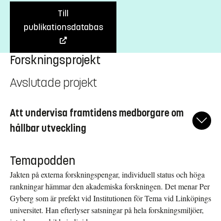
Till
publikationsdatabas
Forskningsprojekt
Avslutade projekt
Att undervisa framtidens medborgare om
hållbar utveckling
I Sverige har begreppet hållbar utveckling genomsyrat
Temapodden
styrdokument för skolväsendet sedan 1994. Men begreppet är
inte oproblematiskt att hantera för skolan. Det är
Jakten på externa forskningspengar, individuell status och höga
ämnesövergripande vilket är svårt att hantera i en skola och ett
rankningar hämmar den akademiska forskningen. Det menar Per
betygssystem som ännu bygger på traditionell ämnesindelning.
Gyberg som är prefekt vid Institutionen för Tema vid Linköpings
Det är också ett kontroversiellt och politiskt brännbart begrepp
universitet. Han efterlyser satsningar på hela forskningsmiljöer,
som ställer krav på engagemang och medvetenhet. Lärare löser