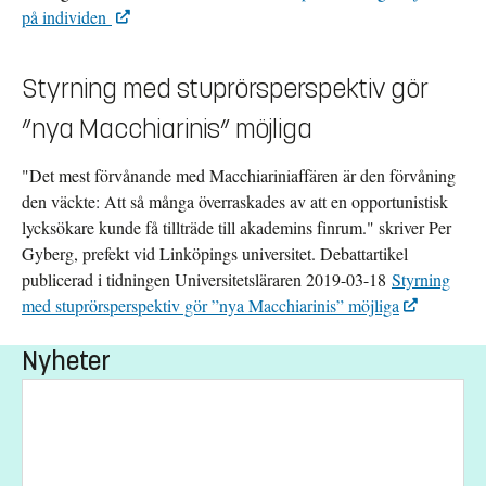
på individen
ex branschorganisationer och fackföreningsrörelsen) försöker
påverka undervisningen i synnerhet inom områden av stor
samhällsrelevans, så som energi och hållbar utveckling. Studien
Styrning med stuprörsperspektiv gör
vill ge svar på hur dessa utomstående aktörer med hjälp av
”nya Macchiarinis” möjliga
läromedelsmaterial, studiebesök, informationskampanjer och
riktade hemsidor påverkar vad svenska elever/studenter får
"Det mest förvånande med Macchiariniaffären är den förvåning
möjlighet att lära sig i skolan. Utifrån detta kommer
den väckte: Att så många överraskades av att en opportunistisk
rekommendationer tas fram för vad lärare bör ta hänsyn till i
lycksökare kunde få tillträde till akademins finrum." skriver Per
samband med användning av externt producerat material.
Gyberg, prefekt vid Linköpings universitet. Debattartikel
Framtidens medborgare
publicerad i tidningen Universitetsläraren 2019-03-18
Styrning
Studien ska identifiera möjligheter och problem med att använda
med stuprörsperspektiv gör ”nya Macchiarinis” möjliga
utbildning för att främja utvecklingen av ett mer hållbart
samhälle. Mer konkret innebär detta att utbildning som
Nyheter
instrument för att nå ett hållbart samhälle kommer att kunna
värderas och därigenom förbättras.
Projektet är finansierat av Energimyndigheten.
Forskare inom projektet: Per Gyberg (projektledare) och Jonas