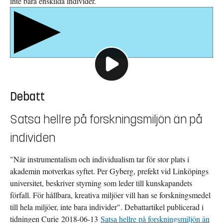
inte bara enskilda individer.
detta på mycket olika sätt, visas bland annat i det här projektet,
som studerar såväl skolor som lärarutbildningar och
undervisningsmaterial.
Utveckling av undervisningen
Delmål:
att beskriva vilket innehåll begreppet hållbar utveckling ges i
Debatt
undervisningssammanhang i skolsystemets olika delar, vilka
aspekter som betonas respektive tonas ned. Energi och
Satsa hellre på forskningsmiljön än på
klimatfrågorna ges extra uppmärksamhet.
att förtydliga begreppets betydelse i
individen
undervisningssammanhang och därmed underlätta för dess
genomförande.
"När instrumentalism och individualism tar för stor plats i
akademin motverkas syftet. Per Gyberg, prefekt vid Linköpings
att identifiera detta tvärgående kunskapsområdes roll i ett
universitet, beskriver styrning som leder till kunskapandets
alltjämt disciplinärt utbildningssystem.
förfall. För hållbara, kreativa miljöer vill han se forskningsmedel
Skolan som arena
till hela miljöer, inte bara individer". Debattartikel publicerad i
Skolan är inte längre ett slutet system där endast lärare har
tidningen Curie 2018-06-13
Satsa hellre på forskningsmiljön än
inflytande över undervisningen. Intressegrupper av olika slag (t