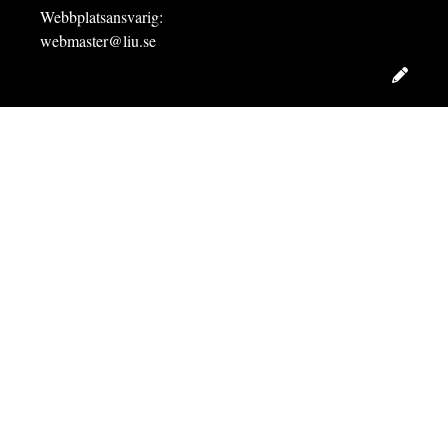
Webbplatsansvarig:
webmaster@liu.se
Redig