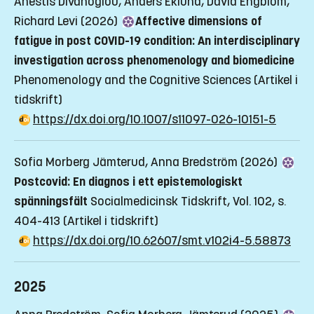
Anestis Divanoglou, Anders Eklund, David Engblom,
Richard Levi (2026)
Affective dimensions of
fatigue in post COVID-19 condition: An interdisciplinary
investigation across phenomenology and biomedicine
Phenomenology and the Cognitive Sciences
(Artikel i
tidskrift)
https://dx.doi.org/10.1007/s11097-026-10151-5
Sofia Morberg Jämterud, Anna Bredström (2026)
Postcovid: En diagnos i ett epistemologiskt
spänningsfält
Socialmedicinsk Tidskrift, Vol. 102, s.
404-413
(Artikel i tidskrift)
https://dx.doi.org/10.62607/smt.v102i4-5.58873
2025