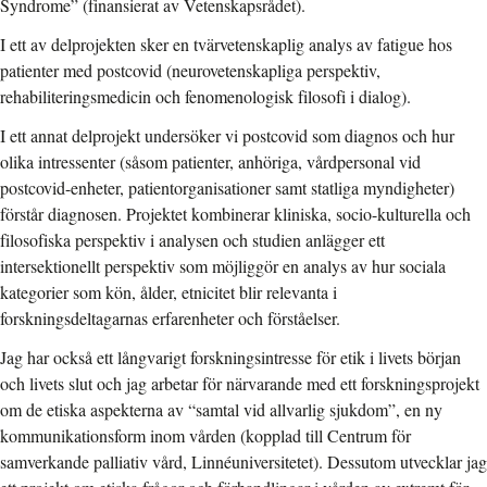
Syndrome” (finansierat av Vetenskapsrådet).
I ett av delprojekten sker en tvärvetenskaplig analys av fatigue hos
patienter med postcovid (neurovetenskapliga perspektiv,
rehabiliteringsmedicin och fenomenologisk filosofi i dialog).
I ett annat delprojekt undersöker vi postcovid som diagnos och hur
olika intressenter (såsom patienter, anhöriga, vårdpersonal vid
postcovid-enheter, patientorganisationer samt statliga myndigheter)
förstår diagnosen. Projektet kombinerar kliniska, socio-kulturella och
filosofiska perspektiv i analysen och studien anlägger ett
intersektionellt perspektiv som möjliggör en analys av hur sociala
kategorier som kön, ålder, etnicitet blir relevanta i
forskningsdeltagarnas erfarenheter och förståelser.
Jag har också ett långvarigt forskningsintresse för etik i livets början
och livets slut och jag arbetar för närvarande med ett forskningsprojekt
om de etiska aspekterna av “samtal vid allvarlig sjukdom”, en ny
kommunikationsform inom vården (kopplad till Centrum för
samverkande palliativ vård, Linnéuniversitetet). Dessutom utvecklar jag