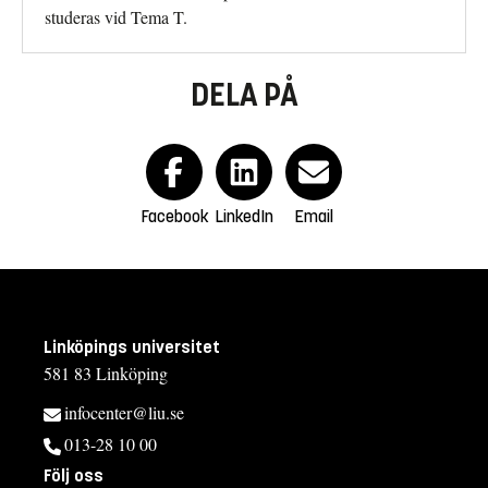
studeras vid Tema T.
DELA PÅ
Facebook
LinkedIn
Email
Linköpings universitet
581 83 Linköping
infocenter@liu.se
013-28 10 00
Följ oss