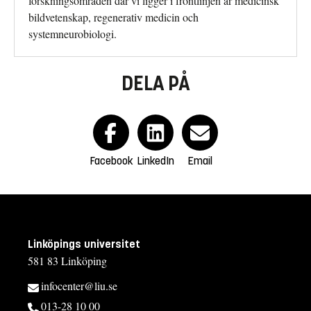
forskningsområden där vi ligger i frontlinjen är medicinsk
bild­vetenskap, regenerativ medicin och
systemneurobiologi.
DELA PÅ
Facebook
LinkedIn
Email
Linköpings universitet
581 83 Linköping
infocenter@liu.se
013-28 10 00