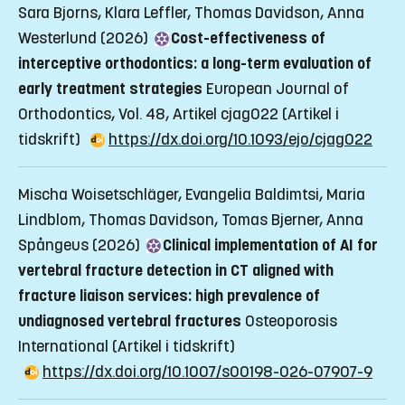
Sara Bjorns, Klara Leffler, Thomas Davidson, Anna
Westerlund (2026)
Cost-effectiveness of
interceptive orthodontics: a long-term evaluation of
early treatment strategies
European Journal of
Orthodontics, Vol. 48, Artikel cjag022
(Artikel i
tidskrift)
https://dx.doi.org/10.1093/ejo/cjag022
Mischa Woisetschläger, Evangelia Baldimtsi, Maria
Lindblom, Thomas Davidson, Tomas Bjerner, Anna
Spångeus (2026)
Clinical implementation of AI for
vertebral fracture detection in CT aligned with
fracture liaison services: high prevalence of
undiagnosed vertebral fractures
Osteoporosis
International
(Artikel i tidskrift)
https://dx.doi.org/10.1007/s00198-026-07907-9