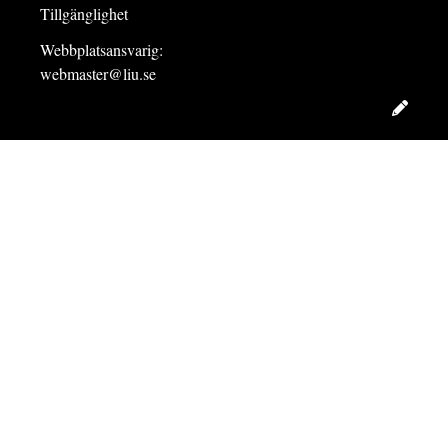
Tillgänglighet
Webbplatsansvarig:
webmaster@liu.se
Redig