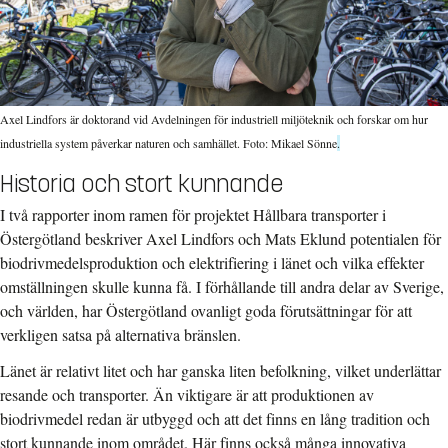
Axel Lindfors är doktorand vid Avdelningen för industriell miljöteknik och forskar om hur
industriella system påverkar naturen och samhället. Foto: Mikael Sönne
.
Historia och stort kunnande
I två rapporter inom ramen för projektet Hållbara transporter i
Östergötland beskriver Axel Lindfors och Mats Eklund potentialen för
biodrivmedelsproduktion och elektrifiering i länet och vilka effekter
omställningen skulle kunna få. I förhållande till andra delar av Sverige,
och världen, har Östergötland ovanligt goda förutsättningar för att
verkligen satsa på alternativa bränslen.
Länet är relativt litet och har ganska liten befolkning, vilket underlättar
resande och transporter. Än viktigare är att produktionen av
biodrivmedel redan är utbyggd och att det finns en lång tradition och
stort kunnande inom området. Här finns också många innovativa