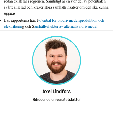
redan existerar i regionen. Samtidigt är en stor del av potentialen
svårrealiserad och kräver stora samhällsinsatser om den ska kunna
uppnås
Läs rapporterna här: P
otential för biodrivmedelsproduktion och
elektrifierin
g och S
amhällseffekter av alternativa drivmedel
Axel Lindfors
Biträdande universitetslektor