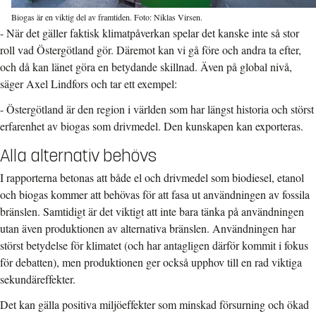
Biogas är en viktig del av framtiden. Foto: Niklas Virsen.
- När det gäller faktisk klimatpåverkan spelar det kanske inte så stor
roll vad Östergötland gör. Däremot kan vi gå före och andra ta efter,
och då kan länet göra en betydande skillnad. Även på global nivå,
säger Axel Lindfors och tar ett exempel:
- Östergötland är den region i världen som har längst historia och störst
erfarenhet av biogas som drivmedel. Den kunskapen kan exporteras.
Alla alternativ behövs
I rapporterna betonas att både el och drivmedel som biodiesel, etanol
och biogas kommer att behövas för att fasa ut användningen av fossila
bränslen. Samtidigt är det viktigt att inte bara tänka på användningen
utan även produktionen av alternativa bränslen. Användningen har
störst betydelse för klimatet (och har antagligen därför kommit i fokus
för debatten), men produktionen ger också upphov till en rad viktiga
sekundäreffekter.
Det kan gälla positiva miljöeffekter som minskad försurning och ökad