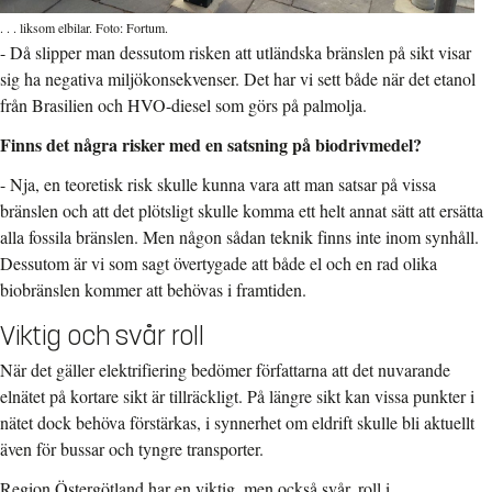
. . . liksom elbilar. Foto: Fortum.
- Då slipper man dessutom risken att utländska bränslen på sikt visar
sig ha negativa miljökonsekvenser. Det har vi sett både när det etanol
från Brasilien och HVO-diesel som görs på palmolja.
Finns det några risker med en satsning på biodrivmedel?
- Nja, en teoretisk risk skulle kunna vara att man satsar på vissa
bränslen och att det plötsligt skulle komma ett helt annat sätt att ersätta
alla fossila bränslen. Men någon sådan teknik finns inte inom synhåll.
Dessutom är vi som sagt övertygade att både el och en rad olika
biobränslen kommer att behövas i framtiden.
Viktig och svår roll
När det gäller elektrifiering bedömer författarna att det nuvarande
elnätet på kortare sikt är tillräckligt. På längre sikt kan vissa punkter i
nätet dock behöva förstärkas, i synnerhet om eldrift skulle bli aktuellt
även för bussar och tyngre transporter.
Region Östergötland har en viktig, men också svår, roll i