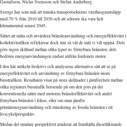
Gustafsson, Niclas Svensson och Stefan Anderberg.
Sverige har som mål att minska transportsektorns växthusgasutsläpp
med 70 % från 2010 till 2030 och att sektorn ska vara helt
klimatneutral senast 2045.
Sättet att mäta och utvärdera bränsleanvändning och energieffektivitet i
kollektivtrafiken reflekterar dock inte så väl de mål vi vill uppnå. Dels
görs ingen skillnad mellan olika typer av förnybara bränslen; dels
bedöms energianvändningen endast utifrån fordonets motor.
I den här artikeln beskrivs och analyseras alternativa sätt att se på
energieffektivitet och användning av förnybara bränslen inom
busstrafiken. Resultaten visar på stora skillnader i jämförelsen mellan
olika regioners busstrafik beroende på om den görs på det
konventionella sättet med motorns bränsleeffektivitet och andel
förnybara bränslen i fokus, eller om man jämför
primärenergianvändning och minskning av fossila bränslen i ett
livscykelperspektiv.
Medan det smalare perspektivet tenderar att framhålla dieselliknande