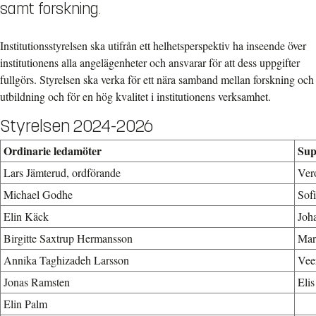
samt forskning.
Institutionsstyrelsen ska utifrån ett helhetsperspektiv ha inseende över
institutionens alla angelägenheter och ansvarar för att dess uppgifter
fullgörs. Styrelsen ska verka för ett nära samband mellan forskning och
utbildning och för en hög kvalitet i institutionens verksamhet.
Styrelsen 2024-2026
Ordinarie ledamöter
Sup
Lars Jämterud, ordförande
Vero
Michael Godhe
Sof
Elin Käck
Joh
Birgitte Saxtrup Hermansson
Mar
Annika Taghizadeh Larsson
Veer
Jonas Ramsten
Eli
Elin Palm