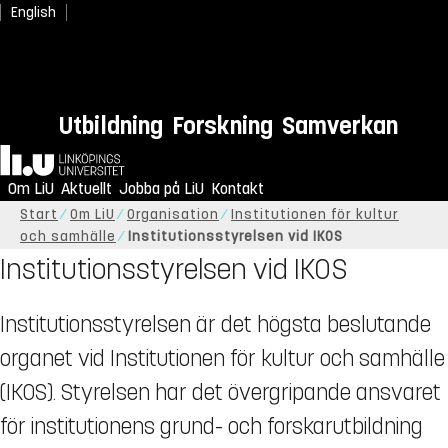
English
Utbildning
Forskning
Samverkan
Hem
Om LiU
Aktuellt
Jobba på LiU
Kontakt
Start
Om LiU
Organisation
Institutionen för kultur
och samhälle
Institutionsstyrelsen vid IKOS
Institutionsstyrelsen vid IKOS
Institutionsstyrelsen är det högsta beslutande
organet vid Institutionen för kultur och samhälle
(IKOS). Styrelsen har det övergripande ansvaret
för institutionens grund- och forskarutbildning