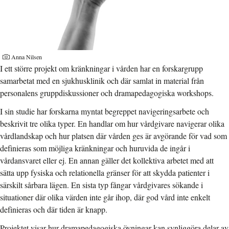
Anna Nilsen
I ett större projekt om kränkningar i vården har en forskargrupp
samarbetat med en sjukhusklinik och där samlat in material från
personalens gruppdiskussioner och dramapedagogiska workshops.
I sin studie har forskarna myntat begreppet navigeringsarbete och
beskrivit tre olika typer. En handlar om hur vårdgivare navigerar olika
vårdlandskap och hur platsen där vården ges är avgörande för vad som
definieras som möjliga kränkningar och huruvida de ingår i
vårdansvaret eller ej. En annan gäller det kollektiva arbetet med att
sätta upp fysiska och relationella gränser för att skydda patienter i
särskilt sårbara lägen. En sista typ fångar vårdgivares sökande i
situationer där olika värden inte går ihop, där god vård inte enkelt
definieras och där tiden är knapp.
Projektet visar hur dramapedagogiska övningar kan synliggöra delar av