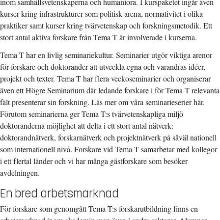
inom samhällsvetenskaperna och humaniora. I kurspaketet ingår även
kurser kring infrastrukturer som politisk arena, normativitet i olika
praktiker samt kurser kring tvärvetenskap och forskningsmetodik. Ett
stort antal aktiva forskare från Tema T är involverade i kurserna.
Tema T har en livlig seminariekultur. Seminarier utgör viktiga arenor
för forskare och doktorander att utveckla egna och varandras idéer,
projekt och texter. Tema T har flera veckoseminarier och organiserar
även ett Högre Seminarium där ledande forskare i för Tema T relevanta
fält presenterar sin forskning. Läs mer om våra seminarieserier här.
Förutom seminarierna ger Tema T:s tvärvetenskapliga miljö
doktoranderna möjlighet att delta i ett stort antal nätverk:
doktorandnätverk, forskarnätverk och projektnätverk på såväl nationell
som internationell nivå. Forskare vid Tema T samarbetar med kollegor
i ett flertal länder och vi har många gästforskare som besöker
avdelningen.
En bred arbetsmarknad
För forskare som genomgått Tema T:s forskarutbildning finns en