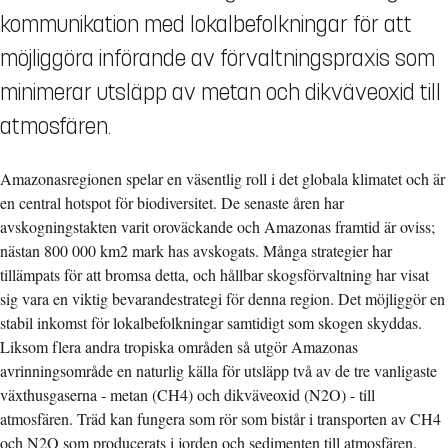
kommunikation med lokalbefolkningar för att
möjliggöra införande av förvaltningspraxis som
minimerar utsläpp av metan och dikväveoxid till
atmosfären.
Amazonasregionen spelar en väsentlig roll i det globala klimatet och är
en central hotspot för biodiversitet. De senaste åren har
avskogningstakten varit oroväckande och Amazonas framtid är oviss;
nästan 800 000 km2 mark has avskogats. Många strategier har
tillämpats för att bromsa detta, och hållbar skogsförvaltning har visat
sig vara en viktig bevarandestrategi för denna region. Det möjliggör en
stabil inkomst för lokalbefolkningar samtidigt som skogen skyddas.
Liksom flera andra tropiska områden så utgör Amazonas
avrinningsområde en naturlig källa för utsläpp två av de tre vanligaste
växthusgaserna - metan (CH4) och dikväveoxid (N2O) - till
atmosfären. Träd kan fungera som rör som bistår i transporten av CH4
och N2O som producerats i jorden och sedimenten till atmosfären.