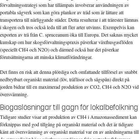
förvaltningsstrategi som har tillämpats involverar användningen av
portabla sågverk som kan göra plankor av träd som är lättare att
transportera till närliggande städer. Detta resulterar i att trärester lämnas
i skogen och tros också leda till att fler arter utvinns. Exempelvis kan
exporten av trä från C. spruceanum öka till Europa. Det saknas mycket
kunskap om hur skogsförvaltningspraxis påverkar växthusgasflöden
(speciellt CH4 och N2O) och därmed också hur det påverkar
förutsättningarna att minska klimatförändringar.
Det finns en risk att denna plötsliga och omfattande tillförsel av snabbt
nedbrytbart organiskt material (löv, träflisor och sågspån) direkt på
jorden bidrar till en maximerad produktion av CO2, CH4 och N2O vid
översvämning.
Biogaslösningar till gagn för lokalbefolkning
Tidigare studier visar att produktion av CH4 i Amazonassediment kan
förknippas med god tillgång på organiskt material och det är tidigare
känt att översvämning av organiskt material var en av anledningarna till