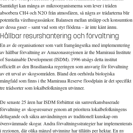
Samtidigt kan många av mikroorganismerna som lever i träden
absorbera CH4 och N2O från atmosfären, så några av trädarterna blir
potentiella växthusgassänkor. Balansen mellan utsläpp och konsumtion
av dessa gaser – samt vad som styr flödena – är inte känt ännu.
Hållbar resurshantering och förvaltning
En av de organisationer som varit framgångsrika med implementering
av hållbar förvaltning av Amazonasregionen är the Mamirauá Institute
of Sustainable Development (ISDM). 1996 utsågs detta institut
officiellt av den Brasilianska regeringen som ansvarig för förvaltning
av ett urval av skogsområden. Bland den oerhörda biologiska
mångfald som finns i the Mamiraua Reserve floodplain är det specifikt
tre trädsorter som lokalbefolkningen utvinner.
De senaste 25 åren har ISDM förbättrat sin samverkansbaserade
förvaltning av skogsresurser genom att prioritera lokalbefolkningens
deltagande och säkra användningen av traditionell kunskap om
översvämmade skogar. Andra förvaltningsstrategier har implementerats
i regionen, där olika mängd utvinning har tillåtits per hektar. En ny