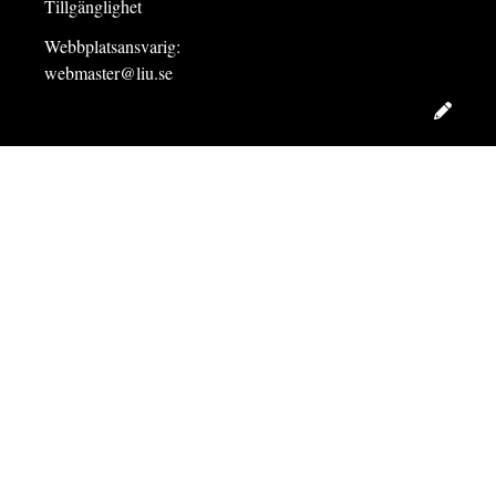
Tillgänglighet
Webbplatsansvarig:
webmaster@liu.se
Redig