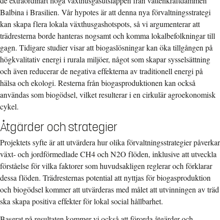
de extraordinärt höga växthusgasutsläppen från vattenkraftdammen
Balbina i Brasilien. Vår hypotes är att denna nya förvaltningsstrategi
kan skapa flera lokala växthusgashotspots, så vi argumenterar att
trädresterna borde hanteras nogsamt och komma lokalbefolkningar till
gagn. Tidigare studier visar att biogaslösningar kan öka tillgången på
högkvalitativ energi i rurala miljöer, något som skapar sysselsättning
och även reducerar de negativa effekterna av traditionell energi på
hälsa och ekologi. Resterna från biogasproduktionen kan också
användas som biogödsel, vilket resulterar i en cirkulär agroekonomisk
cykel.
Åtgärder och strategier
Projektets syfte är att utvärdera hur olika förvaltningsstrategier påverkar
växt- och jordförmedlade CH4 och N2O flöden, inklusive att utveckla
förståelse för vilka faktorer som huvudsakligen reglerar och förklarar
dessa flöden. Trädresternas potential att nyttjas för biogasproduktion
och biogödsel kommer att utvärderas med målet att utvinningen av träd
ska skapa positiva effekter för lokal social hållbarhet.
Baserat på resultaten kommer vi också att förorda åtgärder och