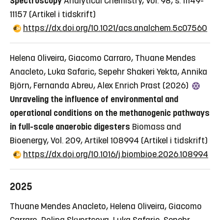
Spectroscopy
Analytical Chemistry, Vol. 98, s. 11149-
11157
(Artikel i tidskrift)
https://dx.doi.org/10.1021/acs.analchem.5c07560
Helena Oliveira, Giacomo Carraro, Thuane Mendes
Anacleto, Luka Safaric, Sepehr Shakeri Yekta, Annika
Björn, Fernanda Abreu, Alex Enrich Prast (2026)
Unraveling the influence of environmental and
operational conditions on the methanogenic pathways
in full-scale anaerobic digesters
Biomass and
Bioenergy, Vol. 209, Artikel 108994
(Artikel i tidskrift)
https://dx.doi.org/10.1016/j.biombioe.2026.108994
2025
Thuane Mendes Anacleto, Helena Oliveira, Giacomo