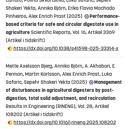
Carraro, Polina Skvortsova, Luka Safaric, Sepehr
Shakeri Yekta, Annika Björn, Erika Flavia Machado
Pinheiros, Alex Enrich Prast (2025)
Performance-
based criteria for safe and circular digestate use in
agriculture
Scientific Reports, Vol. 16, Artikel 3369
(Artikel i tidskrift)
https://dx.doi.org/10.1038/s41598-025-33314-x
Mette Axelsson Bjerg, Annika Björn, A. Akhabari, E.
Perman, Martin Karlsson, Alex Enrich Prast, Luka
Safaric, Sepehr Shakeri Yekta (2025)
Management
of disturbances in agricultural digesters by post-
digestion, total solid adjustment, and recirculation
Results in Engineering (RINENG), Vol. 28, Artikel
108202
(Artikel i tidskrift)
https://dx.doi.org/10.1016/j.rineng.2025.108202