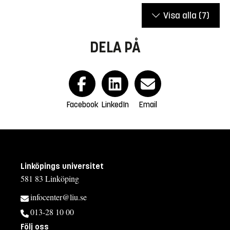
Visa alla
(7)
DELA PÅ
Facebook
LinkedIn
Email
Linköpings universitet
581 83 Linköping
infocenter@liu.se
013-28 10 00
Följ oss