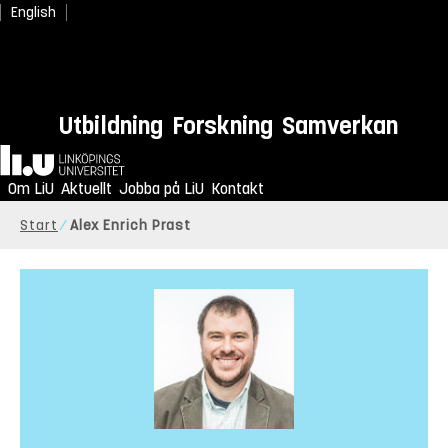
English
Utbildning
Forskning
Samverkan
Hem
Om LiU
Aktuellt
Jobba på LiU
Kontakt
Start
Alex Enrich Prast