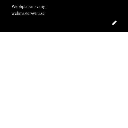
Webbplatsansvarig:
webmaster@liu.se
Redig