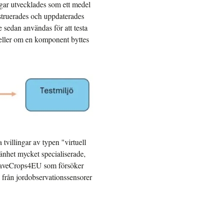
ngar utvecklades som ett medel
struerades och uppdaterades
 sedan användas för att testa
 eller om en komponent byttes
 tvillingar av typen "virtuell
mänhet mycket specialiserade,
 SaveCrops4EU som försöker
 från jordobservationssensorer