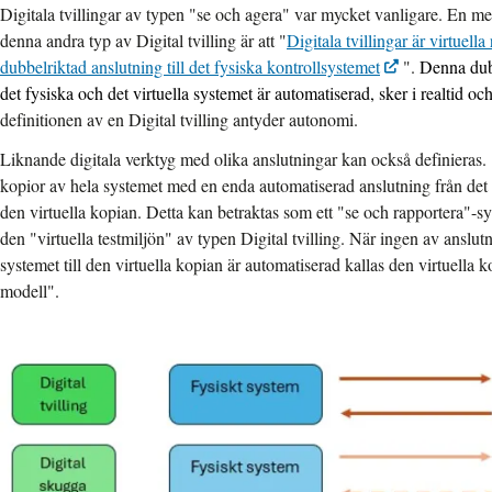
Digitala tvillingar av typen "se och agera" var mycket vanligare. En mer
denna andra typ av Digital tvilling är att "
Digitala tvillingar är virtuell
dubbelriktad anslutning till det fysiska kontrollsystemet
".
Denna dub
det fysiska och det virtuella systemet är automatiserad, sker i realtid och
definitionen av en Digital tvilling antyder autonomi.
Liknande digitala verktyg med olika anslutningar kan också definieras. 
kopior av hela systemet med en enda automatiserad anslutning från det f
den virtuella kopian. Detta kan betraktas som ett "se och rapportera"-s
den "virtuella testmiljön" av typen Digital tvilling. När ingen av anslut
systemet till den virtuella kopian är automatiserad kallas den virtuella ko
modell".