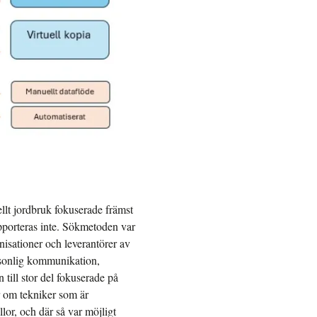
llt jordbruk fokuserade främst
porteras inte. Sökmetoden var
anisationer och leverantörer av
rsonlig kommunikation,
 till stor del fokuserade på
ar om tekniker som är
llor, och där så var möjligt