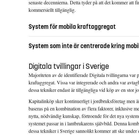
senaste decennierna. Detta tyder på att det kommer att f
ARA fältspruta från
Ecorobotics
,
Aigen (mekanisk ogräsbekämpning)
kommersiellt tillgänglig.
Sharp Shooter av
Verdant Robotics
.
Och det finns några på marknaden, men för små för besk
Enskilda rapporter är för närvarande inte tillgängliga för:
System för mobila kraftaggregat
Burro (ett självgående släpfordon)
See & Spray av John Deere (tillgängligt i Sverige)
Mycket lite banbrytande teknik, men ett antal små stegvi
Weed-IT av Rometron (ej tillgängligt i Sverige)
System som inte är centrerade kring mobi
enskilda rapporter).
One Smart Spray av Bosch & BASF (ej tillgängligt i 
Walterscheid Connected Service Counter - övervakar d
Weedetect av Goldacres (ej tillgängligt i Sverige)
Om man tittar på system som har mer biologiska eller fys
Digitala tvillingar i Sverige
kraftöverföringsaxlar och ger rekommendationer om 
inte är baserade på en mobil kraftenhet, är kommersiellt 
SenseSpray av Agtecnic (ej tillgängligt i Sverige)
framträdande.
Majoriteten av de identifierade Digitala tvillingarna var p
Geoselect av Hardi, AutoSelect Spot av Horsch, och
kraftaggregat. Vissa var integrerade och andra var avtagb
använder fjärrbilder (drönare eller satellit) för att bygg
Bevattning
dessa tekniker endast är tillgängliga vid köp av en stor j
– detta system bör inte klassificeras som en digital tvillin
GoField av GoannaAg. Ger rekommendationer om beva
Kapitalinköp sker kontinuerligt i jordbruksföretag men ä
Yaras N-sensor möjliggör variabel dosering av ett fast äm
gröda, väderprognos, markfuktighetssensorer och mod
baseras på en kombination av flera faktorer, inklusive men
Kunskapsnavet för jordbrukets digitalisering.
Tillväxt av grödor
nytta, nödvändig kunskap, förtroende för det nya system
systemet passar in i lantbrukarens självbild. Denna kombi
FARMServer av Becks (majs, bönor)
dessa tekniker i Sverige sannolikt kommer att ske under 
FarmingForecaster av CSIRO (betesmarker)