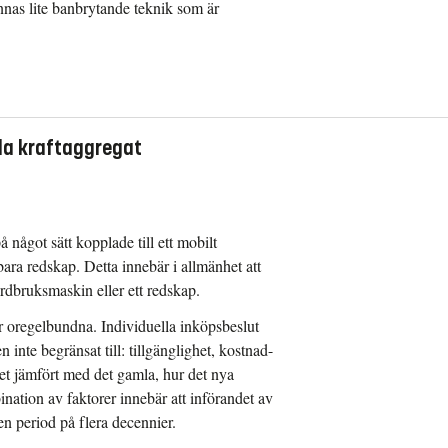
innas lite banbrytande teknik som är
ärning.
sa innovationer som är av intresse (inga
la kraftaggregat
Sverige)
rifttimmar och underhåll på
iska aspekter, eller åtminstone system som
service. www.walterscheid.app
tillgängliga Digitala skuggor mer
å något sätt kopplade till ett mobilt
 SMARTSCRIPT av Sentera är system som
ara redskap. Detta innebär i allmänhet att
a precisionssprutningskartor för punktsprutning
ordbruksmaskin eller ett redskap.
g (inga av dem är tillgängliga i Sverige).
ttningsbehov baserat på jordtyp, typ av
r oregelbundna. Individuella inköpsbeslut
ne. En rapport om detta finns tillgänglig via
eller för grödans behov.
 inte begränsat till: tillgänglighet, kostnad-
et jämfört med det gamla, hur det nya
nation av faktorer innebär att införandet av
en period på flera decennier.