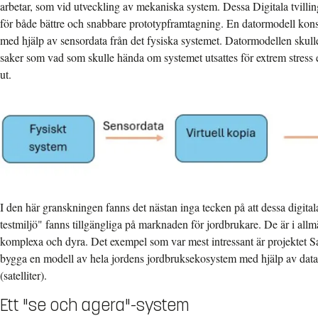
arbetar, som vid utveckling av mekaniska system. Dessa Digitala tvilli
för både bättre och snabbare prototypframtagning. En datormodell kon
med hjälp av sensordata från det fysiska systemet. Datormodellen skulle
saker som vad som skulle hända om systemet utsattes för extrem stress
ut.
I den här granskningen fanns det nästan inga tecken på att dessa digitala
testmiljö" fanns tillgängliga på marknaden för jordbrukare. De är i all
komplexa och dyra. Det exempel som var mest intressant är projektet
bygga en modell av hela jordens jordbruksekosystem med hjälp av data
(satelliter).
Ett "se och agera"-system