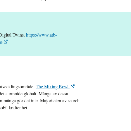
igital Twins
.
https://www.atb-
ns
t utvecklingsområde.
The Mixing Bowl
 detta område globalt. Många av dessa
n många gör det inte. Majoriteten av se och
mobil kraftenhet.