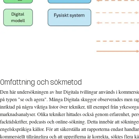
Omfattning och sökmetod
Den här undersökningen av hur Digitala tvillingar används i kommersie
på typen "se och agera". Många Digitala skuggor observerades men rap
inriktad på några viktiga listor över tekniker, till exempel från yrkesorg
marknadsanalyser. Olika tekniker hittades också genom erfarenhet, pe
facktidskrifter, podcasts och online-sökning. Detta innebär att sökningen
engelskspråkiga källor. För att säkerställa att rapporterna endast handl
kommersiellt tillgängliga och att uppgifterna är korrekta, söktes flera kä