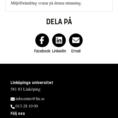
Miljöförändring svarar på denna utmaning.
DELA PÅ
Facebook
LinkedIn
Email
Linköpings universitet
581 83 Linköping
infocenter@liu.se
013-28 10 00
Följ oss