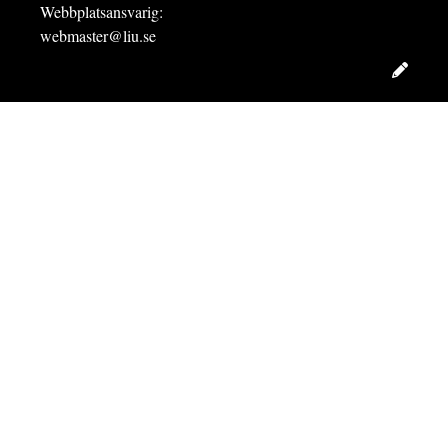
Webbplatsansvarig:
webmaster@liu.se
Redig