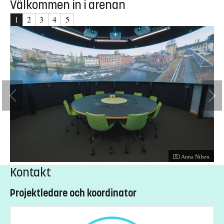
Välkommen in i arenan
1
2
3
4
5
Fotograf:
sen
Anna Nilsen
Kontakt
Projektledare och koordinator