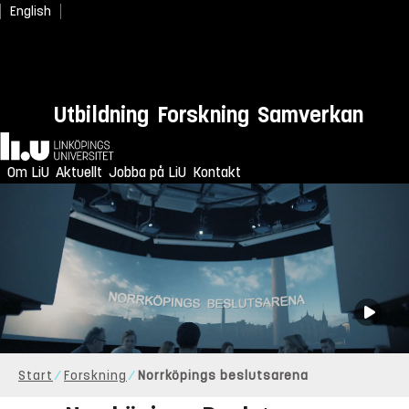
English
Utbildning
Forskning
Samverkan
Hem
Om LiU
Aktuellt
Jobba på LiU
Kontakt
Spela
Start
Forskning
Norrköpings beslutsarena