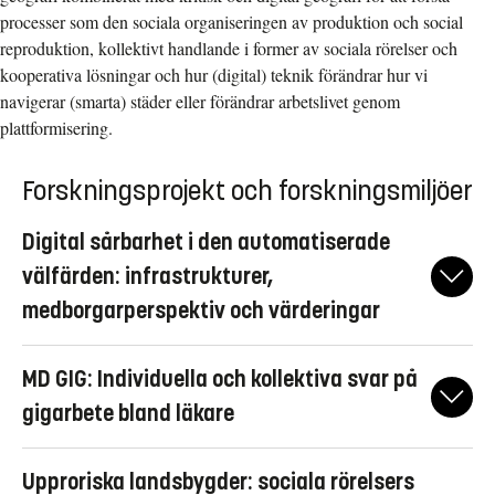
processer som den sociala organiseringen av produktion och social
reproduktion, kollektivt handlande i former av sociala rörelser och
kooperativa lösningar och hur (digital) teknik förändrar hur vi
navigerar (smarta) städer eller förändrar arbetslivet genom
plattformisering.
Forskningsprojekt och forskningsmiljöer
Digital sårbarhet i den automatiserade
välfärden: infrastrukturer,
medborgarperspektiv och värderingar
Välfärdssamhället blir alltmer beroende av digitala teknologier,
MD GIG: Individuella och kollektiva svar på
artificiell intelligens och olika former av automatiserade eller
semi-automatiserade beslutssystem. Ofta knyts stora
gigarbete bland läkare
förhoppningar om ökad effektivisering och högre kvalitet till
MD GIG undersöker förändringen mot digital service i offentlig
denna tekniska utveckling. Men ny teknik kan också innebära
Upproriska landsbygder: sociala rörelsers
sektor genom att utforska uppkomsten av ’nätläkaren’ som
risker och problem samt skapa nya utmaningar.