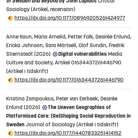
of Sweden and Beyond
by John Lapidus
Critical
"transnationella migrationsinfrastrukturer", "arbete som
Sociology
(Artikel, recension)
infrastruktur" och "arkitekturer för uppfyllande" informerade av
https://dx.doi.org/10.1177/08969205261424977
antropologiska studier, migrations-, arbets-, stadsplanerings- och
mediestudier.
Anne Kaun, Maria Arnelid, Petter Falk, Desirée Enlund,
Finansiär: Danmarks Frie Forskningsfond
Ericka Johnson, Sara Mörtsell, Olof Sundin, Fredrik
Stiernstedt (2026)
Digital vulnerabilities
Media
Period:
2024-2026
Culture and Society, Artikel 01634437261446790
(Artikel i tidskrift)
Mer information, på engelska:
Keep the City Ticking:
https://dx.doi.org/10.1177/01634437261446790
Architectures of Fulfilment and the Infrastructures of Migration
and Labour
Kristina Zampoukos, Peter van Eerbeek, Desirée
Enlund (2026)
The Uneven Geographies of
Platformised Care: (Re)Shaping Social Reproduction in
Sweden
Journal of Sociology
(Artikel i tidskrift)
https://dx.doi.org/10.1177/14407833251414152