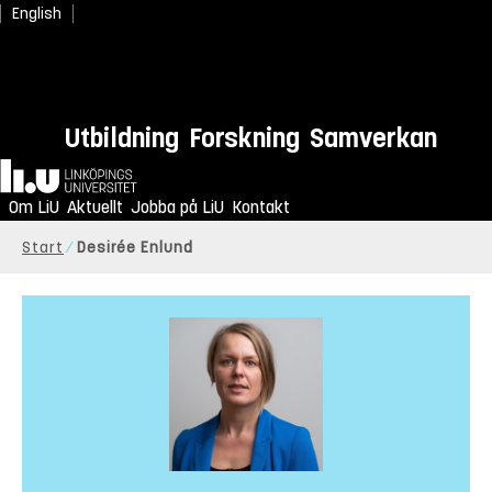
English
Utbildning
Forskning
Samverkan
Hem
Om LiU
Aktuellt
Jobba på LiU
Kontakt
Start
Desirée Enlund