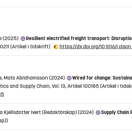
re (2025)
Resilient electrified freight transport: Disrupti
00211
(Artikel i tidskrift)
https://dx.doi.org/10.1016/j.clsc
ahre, Mats Abrahamsson (2024)
Wired for change: Sustaina
tics and Supply Chain, Vol. 13, Artikel 100185
(Artikel i tidsk
85
ea Kjellsdotter Ivert (Redaktörskap) (2024)
Supply Chain 
ap))