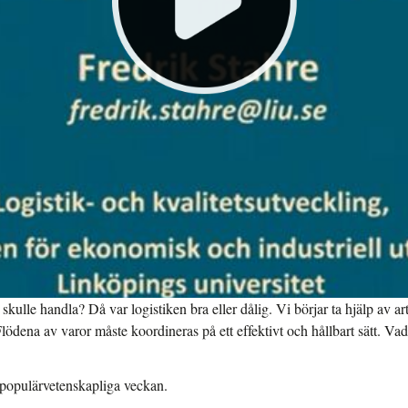
kulle handla? Då var logistiken bra eller dålig. Vi börjar ta hjälp av art
ödena av varor måste koordineras på ett effektivt och hållbart sätt. Vad
s populärvetenskapliga veckan.