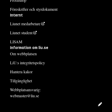
Profilshop
Föreskrifter och styrdokument
Internt
Liunet medarbetare
Liunet student
LISAM
Information om liu.se
Om webbplatsen
LiU:s integritetspolicy
Hantera kakor
Tillgänglighet
Webbplatsansvarig:
webmaster@liu.se
Redig