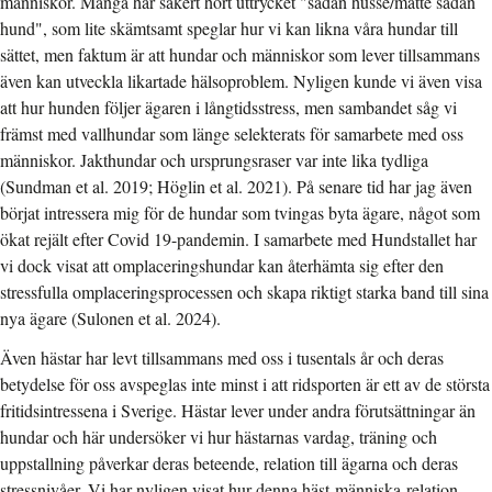
människor. Många har säkert hört uttrycket "sådan husse/matte sådan
hund", som lite skämtsamt speglar hur vi kan likna våra hundar till
sättet, men faktum är att hundar och människor som lever tillsammans
även kan utveckla likartade hälsoproblem. Nyligen kunde vi även visa
att hur hunden följer ägaren i långtidsstress, men sambandet såg vi
främst med vallhundar som länge selekterats för samarbete med oss
människor. Jakthundar och ursprungsraser var inte lika tydliga
(Sundman et al. 2019; Höglin et al. 2021). På senare tid har jag även
börjat intressera mig för de hundar som tvingas byta ägare, något som
ökat rejält efter Covid 19-pandemin. I samarbete med Hundstallet har
vi dock visat att omplaceringshundar kan återhämta sig efter den
stressfulla omplaceringsprocessen och skapa riktigt starka band till sina
nya ägare (Sulonen et al. 2024).
Även hästar har levt tillsammans med oss i tusentals år och deras
betydelse för oss avspeglas inte minst i att ridsporten är ett av de största
fritidsintressena i Sverige. Hästar lever under andra förutsättningar än
hundar och här undersöker vi hur hästarnas vardag, träning och
uppstallning påverkar deras beteende, relation till ägarna och deras
stressnivåer. Vi har nyligen visat hur denna häst-människa-relation