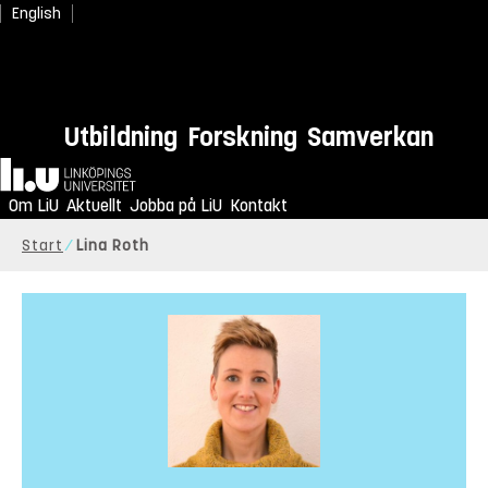
English
Utbildning
Forskning
Samverkan
Hem
Om LiU
Aktuellt
Jobba på LiU
Kontakt
Start
Lina Roth