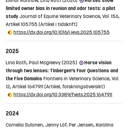
Ellinor Rönnow, Lina Roth (2026)
Horses show
limited owner bias in reunion and odor tests: a pilot
study
Journal of Equine Veterinary Science, Vol. 156,
Artikel 105755
(Artikel i tidskrift)
https://dx.doi.org/10.1016/j.jevs.2025.105755
2025
Lina Roth, Paul Mcgreevy (2025)
Horse vision
through two lenses: Tinbergen's Four Questions and
the Five Domains
Frontiers in Veterinary Science, Vol.
12, Artikel 1647911
(Artikel, forskningsöversikt)
https://dx.doi.org/10.3389/fvets.2025.1647911
2024
Cornelia Sulonen, Jenny Löf, Per Jensen, Karolina