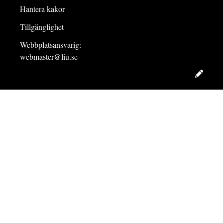
Hantera kakor
Tillgänglighet
Webbplatsansvarig:
webmaster@liu.se
Redig