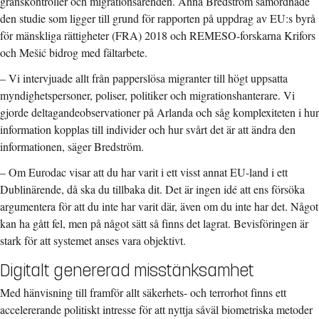
gränskontroller och migrationsärenden. Anna Bredström samordnade
den studie som ligger till grund för rapporten på uppdrag av EU:s byrå
för mänskliga rättigheter (FRA) 2018 och REMESO-forskarna Krifors
och Mešić bidrog med fältarbete.
– Vi intervjuade allt från papperslösa migranter till högt uppsatta
myndighetspersoner, poliser, politiker och migrationshanterare. Vi
gjorde deltagandeobservationer på Arlanda och såg komplexiteten i hur
information kopplas till individer och hur svårt det är att ändra den
informationen, säger Bredström.
– Om Eurodac visar att du har varit i ett visst annat EU-land i ett
Dublinärende, då ska du tillbaka dit. Det är ingen idé att ens försöka
argumentera för att du inte har varit där, även om du inte har det. Något
kan ha gått fel, men på något sätt så finns det lagrat. Bevisföringen är
stark för att systemet anses vara objektivt.
Digitalt genererad misstänksamhet
Med hänvisning till framför allt säkerhets- och terrorhot finns ett
accelererande politiskt intresse för att nyttja såväl biometriska metoder