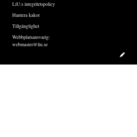
LiU:s integritetspolicy
Hantera kakor
Tillgänglighet
Webbplatsansvarig:
webmaster@liu.se
Redig