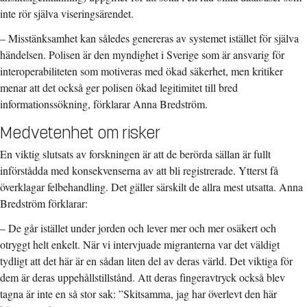
inte rör själva viseringsärendet.
– Misstänksamhet kan således genereras av systemet istället för själva
händelsen. Polisen är den myndighet i Sverige som är ansvarig för
interoperabiliteten som motiveras med ökad säkerhet, men kritiker
menar att det också ger polisen ökad legitimitet till bred
informationssökning, förklarar Anna Bredström.
Medvetenhet om risker
En viktig slutsats av forskningen är att de berörda sällan är fullt
införstådda med konsekvenserna av att bli registrerade. Ytterst få
överklagar felbehandling. Det gäller särskilt de allra mest utsatta. Anna
Bredström förklarar:
– De går istället under jorden och lever mer och mer osäkert och
otryggt helt enkelt. När vi intervjuade migranterna var det väldigt
tydligt att det här är en sådan liten del av deras värld. Det viktiga för
dem är deras uppehållstillstånd. Att deras fingeravtryck också blev
tagna är inte en så stor sak: ”Skitsamma, jag har överlevt den här