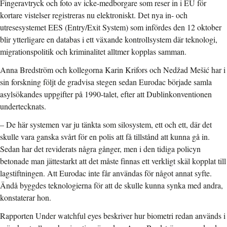
Fingeravtryck och foto av icke-medborgare som reser in i EU för
kortare vistelser registreras nu elektroniskt. Det nya in- och
utresesystemet EES (Entry/Exit System) som infördes den 12 oktober
blir ytterligare en databas i ett växande kontrollsystem där teknologi,
migrationspolitik och kriminalitet alltmer kopplas samman.
Anna Bredström och kollegorna Karin Krifors och Nedžad Mešić har i
sin forskning följt de gradvisa stegen sedan Eurodac började samla
asylsökandes uppgifter på 1990-talet, efter att Dublinkonventionen
undertecknats.
– De här systemen var ju tänkta som silosystem, ett och ett, där det
skulle vara ganska svårt för en polis att få tillstånd att kunna gå in.
Sedan har det reviderats några gånger, men i den tidiga policyn
betonade man jättestarkt att det måste finnas ett verkligt skäl kopplat till
lagstiftningen. Att Eurodac inte får användas för något annat syfte.
Ändå byggdes teknologierna för att de skulle kunna synka med andra,
konstaterar hon.
Rapporten Under watchful eyes beskriver hur biometri redan används i