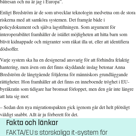
båtresan och nu är jag i Europa”.
Enligt Bredström är de som utvecklar teknologin medvetna om de stora
riskerna med att samköra systemen. Det framgår både i
policydokument och själva lagstiftningen. Som argument för
interoperabilitet framhåller de istället möjligheten att hitta barn som
blivit kidnappade och migranter som råkat illa ut, eller att identifiera
dödsoffer.
Varje system ska ha en designerad ansvarig för att förhindra felaktig
hantering, men även om det finns skyddande inslag betonar Anna
Bredström de långtgående följderna för människors grundläggande
rättigheter. Hon framhåller att det finns en inneboende tröghet i EU-
byråkratin som tidigare har bromsat förloppet, men den går inte längre
att luta sig mot:
– Sedan den nya migrationspakten gick igenom går det helt plötsligt
väldigt snabbt. Allt är ju förberett för det.
Fakta och länkar
FAKTA/EU:s storskaliga it-system för