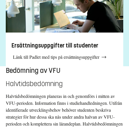
Studenten håller i mötet.
I slutet av oktober
Halvtidsbedömning.
Finns problem eller frågetecken kontaktas ansvarig VFU-
lärare. Underlag för halvtidsbedömningen finns på hemsidan.
2026-11-02
Ersättningsuppgifter till studenter
Möjlighet att träffa andra handledare digitalt och bolla
funderingar och tankar.
Länk till Padlet med tips på ersättningsuppgifter
Tid:
Plats:
10:00-11:30
Zoom
Bedömning av VFU
2025-11-25
Handledarträff.
Halvtidsbedömning
Se separat inbjudan för mer information.
Tid:
Plats:
13:15-16:00
Zoom
Halvtidsbedömningen planeras in och genomförs i mitten av
VFU-perioden. Information finns i studiehandledningen. Utifrån
2025-12-18
identifierade utvecklingsbehov behöver studenten beskriva
Sista dagen på VFU-platsen.
strategier för hur dessa ska nås under andra halvan av VFU-
2026-01-08 (senast)
perioden och komplettera sin lärandeplan. Halvtidsbedömningen
Sista dagen för inlämning av underlag för slutbedömning, sänds