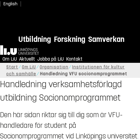
English
Utbildning
Forskning
Samverkan
Hem
Om LiU
Aktuellt
Jobba på LiU
Kontakt
Start
Om LiU
Organisation
Institutionen för kultur
och samhälle
Handledning VFU socionomprogrammet
Handledning verksamhetsförlagd
utbildning Socionomprogrammet
Den här sidan riktar sig till dig som är VFU-
handledare för student på
Socionomprogrammet vid Linköpings universitet.