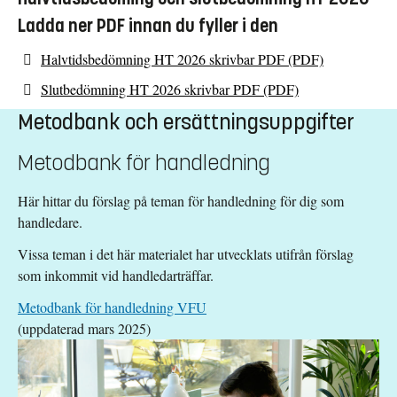
Mer information återfinns i utskick direkt till handledarna.
Tid:
Ladda ner PDF innan du fyller i den
Plats:
09.00-16.00
Zoom
2026-08-26
Halvtidsbedömning HT 2026 skrivbar PDF (PDF)
Studentens första dagen på VFU-platsen
Slutbedömning HT 2026 skrivbar PDF (PDF)
2026-09-14 (Senast)
Metodbank och ersättningsuppgifter
Studentens sista dagen för inlämning av en första version av
lärandeplanen.
Metodbank för handledning
I slutet av september
Här hittar du förslag på teman för handledning för dig som
Ansvarig VFU-lärare kontaktar handledare för avstämning samt
handledare.
tidsbokning av besök.
Vissa teman i det här materialet har utvecklats utifrån förslag
2026-10-13
som inkommit vid handledarträffar.
Handledarträff.
Se separat inbjudan för mer information.
Metodbank för handledning VFU
Tid:
Plats:
09:15-12:00
Campus Norrköping
(uppdaterad mars 2025)
I slutet av oktober
VFU-läraren besöker student och handledare i verksamheten.