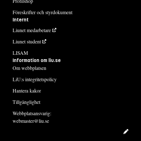
Profilshop
Föreskrifter och styrdokument
Internt
Liunet medarbetare
Liunet student
LISAM
Information om liu.se
Om webbplatsen
LiU:s integritetspolicy
Hantera kakor
Tillgänglighet
Webbplatsansvarig:
webmaster@liu.se
Redig