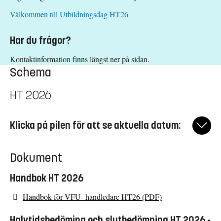
Välkommen till Utbildningsdag HT26
Har du frågor?
Kontaktinformation finns längst ner på sidan.
Schema
HT 2026
Klicka på pilen för att se aktuella datum:
2026-08-17
Dokument
Utbildningsdag för handledare.
Mer information återfinns i utskick direkt till handledarna.
Handbok HT 2026
Tid:
Plats:
09.00-16.00
Campus Norrköping
Handbok för VFU- handledare HT26 (PDF)
2026-08-20
Utbildningsdag för handledare.
Halvtidsbedöming och slutbedömning HT 2026 -