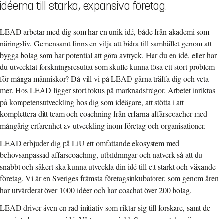
idéerna till starka, expansiva företag.
LEAD arbetar med dig som har en unik idé, både från akademi som
näringsliv. Gemensamt finns en vilja att bidra till samhället genom att
bygga bolag som har potential att göra avtryck. Har du en idé, eller har
du utvecklat forskningsresultat som skulle kunna lösa ett stort problem
för många människor? Då vill vi på LEAD gärna träffa dig och veta
mer. Hos LEAD ligger stort fokus på marknadsfrågor. Arbetet inriktas
på kompetensutveckling hos dig som idéägare, att stötta i att
komplettera ditt team och coachning från erfarna affärscoacher med
mångårig erfarenhet av utveckling inom företag och organisationer.
LEAD erbjuder dig på LiU ett omfattande ekosystem med
behovsanpassad affärscoaching, utbildningar och nätverk så att du
snabbt och säkert ska kunna utveckla din idé till ett starkt och växande
företag. Vi är en Sveriges främsta företagsinkubatorer, som genom åren
har utvärderat över 1000 idéer och har coachat över 200 bolag.
LEAD driver även en rad initiativ som riktar sig till forskare, samt de