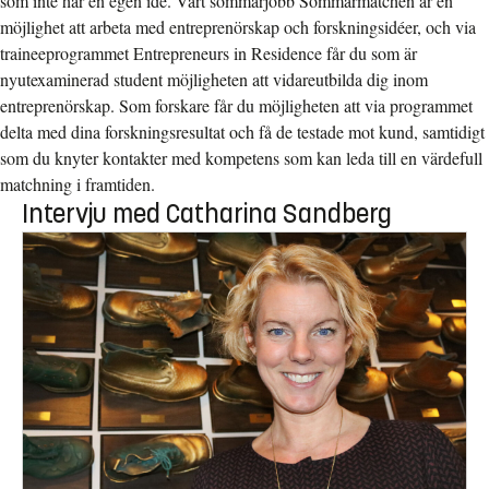
som inte har en egen idé. Vårt sommarjobb Sommarmatchen är en
möjlighet att arbeta med entreprenörskap och forskningsidéer, och via
traineeprogrammet Entrepreneurs in Residence får du som är
nyutexaminerad student möjligheten att vidareutbilda dig inom
entreprenörskap. Som forskare får du möjligheten att via programmet
delta med dina forskningsresultat och få de testade mot kund, samtidigt
som du knyter kontakter med kompetens som kan leda till en värdefull
matchning i framtiden.
Intervju med Catharina Sandberg