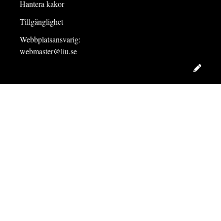
Hantera kakor
Tillgänglighet
Webbplatsansvarig:
webmaster@liu.se
Redig