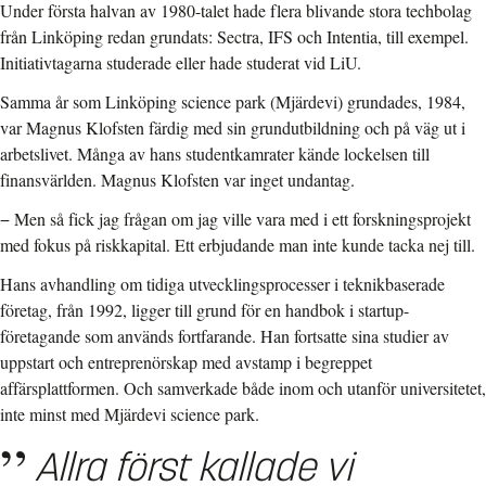
Under första halvan av 1980-talet hade flera blivande stora techbolag
från Linköping redan grundats: Sectra, IFS och Intentia, till exempel.
Initiativtagarna studerade eller hade studerat vid LiU.
Samma år som Linköping science park (Mjärdevi) grundades, 1984,
var Magnus Klofsten färdig med sin grundutbildning och på väg ut i
arbetslivet. Många av hans studentkamrater kände lockelsen till
finansvärlden. Magnus Klofsten var inget undantag.
− Men så fick jag frågan om jag ville vara med i ett forskningsprojekt
med fokus på riskkapital. Ett erbjudande man inte kunde tacka nej till.
Hans avhandling om tidiga utvecklingsprocesser i teknikbaserade
företag, från 1992, ligger till grund för en handbok i startup-
företagande som används fortfarande. Han fortsatte sina studier av
uppstart och entreprenörskap med avstamp i begreppet
affärsplattformen. Och samverkade både inom och utanför universitetet,
inte minst med Mjärdevi science park.
Allra först kallade vi