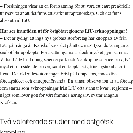
− Forskningen visar att en förutsättning för att vara ett entreprenöriellt
universitet är att det finns ett starkt intraprenörskap. Och det finns
absolut vid LiU.
Hur ser framtiden ut för östgötaregionens LiU-avknoppningar?
− Det är tydligt att inga nya globala storföretag har knoppats av från
LiU på många år. Kanske beror det på att de mest lysande talangerna
snabbt blir uppköpta. Förutsättningarna är dock mycket gynnsamma.
Vi har både Linköping science park och Norrköping science park, två
mycket framstående parker, samt en toppklassig företagsinkubator i
Lead. Det råder dessutom ingen brist på kompetens, innovativa
företagsidéer och entreprenörsanda. En annan observation är att företag
som startar som avknoppningar från LiU ofta stannar kvar i regionen –
något som lovar gott för vårt framtida näringsliv, svarar Magnus
Klofsten.
Två välciterade studier med östgötsk
koppling