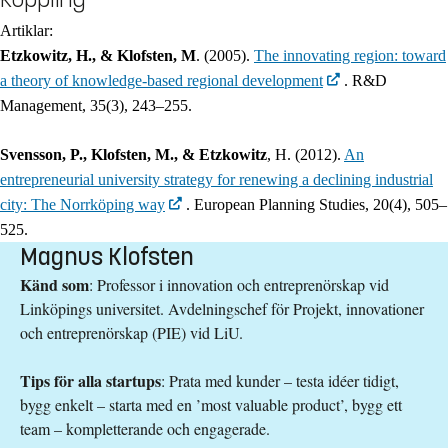
Artiklar:
Etzkowitz, H., & Klofsten, M
. (2005).
The innovating region: toward
a theory of knowledge‐based regional development
. R&D
Management, 35(3), 243–255.
Svensson, P., Klofsten, M., & Etzkowitz
, H. (2012).
An
entrepreneurial university strategy for renewing a declining industrial
city: The Norrköping way
. European Planning Studies, 20(4), 505–
525.
Magnus Klofsten
Känd som
: Professor i innovation och entreprenörskap vid
Linköpings universitet. Avdelningschef för Projekt, innovationer
och entreprenörskap (PIE) vid LiU.
Tips för alla startups
: Prata med kunder – testa idéer tidigt,
bygg enkelt – starta med en ’most valuable product’, bygg ett
team – kompletterande och engagerade.