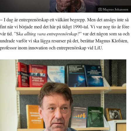
Fotograf:
Magnus Johansson
− I dag är entreprenörskap ett välkänt begrepp. Men det ansågs inte så
fint när vi började med det här på tidigt 1990-tal. Vi var nog tio år före
vår tid. ”S
ka allting vara entreprenörskap?
” var det någon som sa och
undrade varför vi ska lägga resurser på det, berättar Magnus Klofsten,
professor inom innovation och entreprenörskap vid LiU.