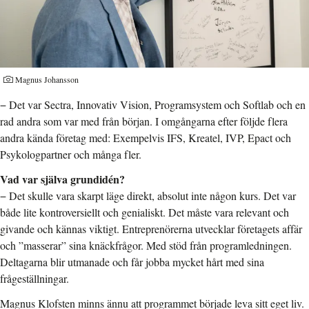
Fotograf:
Magnus Johansson
− Det var Sectra, Innovativ Vision, Programsystem och Softlab och en
rad andra som var med från början. I omgångarna efter följde flera
andra kända företag med: Exempelvis IFS, Kreatel, IVP, Epact och
Psykologpartner och många fler.
Vad var själva grundidén?
− Det skulle vara skarpt läge direkt, absolut inte någon kurs. Det var
både lite kontroversiellt och genialiskt. Det måste vara relevant och
givande och kännas viktigt. Entreprenörerna utvecklar företagets affär
och ”masserar” sina knäckfrågor. Med stöd från programledningen.
Deltagarna blir utmanade och får jobba mycket hårt med sina
frågeställningar.
Magnus Klofsten minns ännu att programmet började leva sitt eget liv.