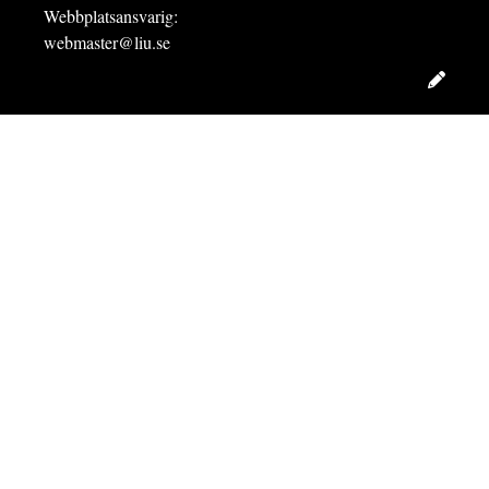
Webbplatsansvarig:
webmaster@liu.se
Redig