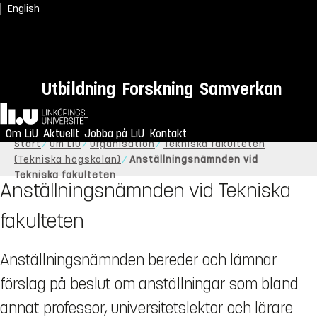
English
Utbildning
Forskning
Samverkan
Hem
Om LiU
Aktuellt
Jobba på LiU
Kontakt
Start
Om LiU
Organisation
Tekniska fakulteten
(Tekniska högskolan)
Anställningsnämnden vid
Tekniska fakulteten
Anställningsnämnden vid Tekniska
fakulteten
Anställningsnämnden bereder och lämnar
förslag på beslut om anställningar som bland
annat professor, universitetslektor och lärare