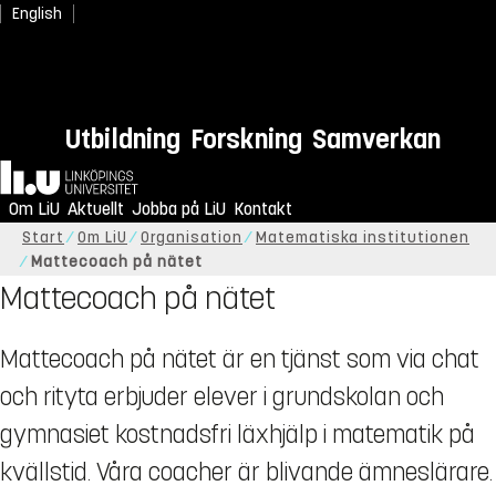
English
Utbildning
Forskning
Samverkan
Hem
Om LiU
Aktuellt
Jobba på LiU
Kontakt
Start
Om LiU
Organisation
Matematiska institutionen
Mattecoach på nätet
Mattecoach på nätet
Mattecoach på nätet är en tjänst som via chat
och rityta erbjuder elever i grundskolan och
gymnasiet kostnadsfri läxhjälp i matematik på
kvällstid. Våra coacher är blivande ämneslärare.