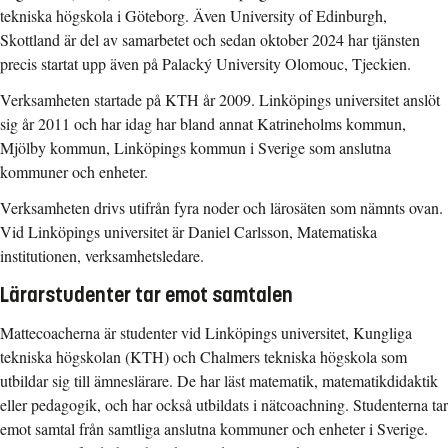
tekniska högskola i Göteborg. Även University of Edinburgh,
Skottland är del av samarbetet och sedan oktober 2024 har tjänsten
precis startat upp även på Palacký University Olomouc, Tjeckien.
Verksamheten startade på KTH år 2009. Linköpings universitet anslöt
sig år 2011 och har idag har bland annat Katrineholms kommun,
Mjölby kommun, Linköpings kommun i Sverige som anslutna
kommuner och enheter.
Verksamheten drivs utifrån fyra noder och lärosäten som nämnts ovan.
Vid Linköpings universitet är Daniel Carlsson, Matematiska
institutionen, verksamhetsledare.
Lärarstudenter tar emot samtalen
Mattecoacherna är studenter vid Linköpings universitet, Kungliga
tekniska högskolan (KTH) och Chalmers tekniska högskola som
utbildar sig till ämneslärare. De har läst matematik, matematikdidaktik
eller pedagogik, och har också utbildats i nätcoachning. Studenterna tar
emot samtal från samtliga anslutna kommuner och enheter i Sverige.