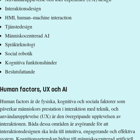
Urvalsgrupp 1 (APKOG): Sökande med akademiska poäng i
Interaktionsdesign
huvudområdet eller huvudämnet kognitionsvetenskap, med
max 300 hp, godkända fram till och med sista
HMI, human–machine interaction
anmälningsdag.
Tjänstedesign
Människocentrerad AI
Urvalsgrupp 2 (APAV): Sökande som har akademiska poäng,
med max 300 hp, godkända fram till och med sista
Språkteknologi
anmälningsdag.
Social robotik
I första hand antas behöriga i urvalsgrupp 1 (APKOG) därefter
Kognitiva funktionshinder
vid fortfarande vakanta utbildningsplatser antas behöriga
Beslutsfattande
sökande i urvalsgrupp 2 (APAV).
Sökande kan enbart ingå i en av de ovanstående
Human factors, UX och AI
urvalsgrupperna.
Human factors är de fysiska, kognitiva och sociala faktorer som
Examen
påverkar människors prestation i interaktion med teknik, och
användarupplevelse (UX) är den övergripande upplevelsen av
Filosofie masterexamen med huvudområde
interaktionen. Båda dessa områden är avgörande för att
Kognitionsvetenskap
interaktionsdesignen ska leda till intuitiva, engagerande och effektiva
system. Kognitionsvetenskap bidrar till människocentrerad artificiell
Studieavgift