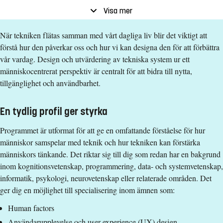
Studietakt
Helfart
Visa mer
Nivå
Avancerad nivå
När tekniken flätas samman med vårt dagliga liv blir det viktigt att
Undervisningsform
Campusförlagd
förstå hur den påverkar oss och hur vi kan designa den för att förbättra
Undervisningsspråk
Svenska
vår vardag. Design och utvärdering av tekniska system ur ett
Anmälningskod
LIU-90010
människocentrerat perspektiv är centralt för att bidra till nytta,
tillgänglighet och användbarhet.
Förkunskapskrav
En tydlig profil ger styrka
Kandidatexamen 180 hp i något av huvudområdena
kognitionsvetenskap, datavetenskap, systemvetenskap,
Programmet är utformat för att ge en omfattande förståelse för hur
informatik, informationssystem, informationsteknologi,
människor samspelar med teknik och hur tekniken kan förstärka
programmering, psykologi, kognitiv neurovetenskap eller
människors tänkande. Det riktar sig till dig som redan har en bakgrund
motsvarande
inom kognitionsvetenskap, programmering, data- och systemvetenskap,
Godkänd svenska och engelska motsvarande
informatik, psykologi, neurovetenskap eller relaterade områden. Det
grundläggande behörighet på grundnivå
ger dig en möjlighet till specialisering inom ämnen som:
Urvalsgrupper
Human factors
Användarupplevelse och user experience (UX) design