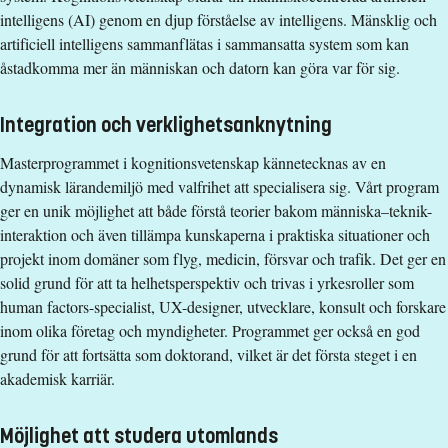
intelligens (AI) genom en djup förståelse av intelligens. Mänsklig och
321600 kr - OBS! Studieavgifter gäller bara för studenter
artificiell intelligens sammanflätas i sammansatta system som kan
utanför EU/EES och Schweiz.
åstadkomma mer än människan och datorn kan göra var för sig.
Utbildnings- och programplan
Integration och verklighetsanknytning
Masterprogrammet i kognitionsvetenskap kännetecknas av en
dynamisk lärandemiljö med valfrihet att specialisera sig. Vårt program
ger en unik möjlighet att både förstå teorier bakom människa–teknik-
interaktion och även tillämpa kunskaperna i praktiska situationer och
projekt inom domäner som flyg, medicin, försvar och trafik. Det ger en
solid grund för att ta helhetsperspektiv och trivas i yrkesroller som
human factors-specialist, UX-designer, utvecklare, konsult och forskare
inom olika företag och myndigheter. Programmet ger också en god
grund för att fortsätta som doktorand, vilket är det första steget i en
akademisk karriär.
Möjlighet att studera utomlands