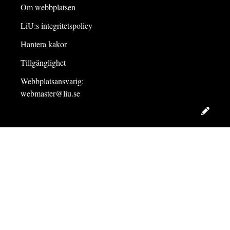
Om webbplatsen
LiU:s integritetspolicy
Hantera kakor
Tillgänglighet
Webbplatsansvarig:
webmaster@liu.se
Redig