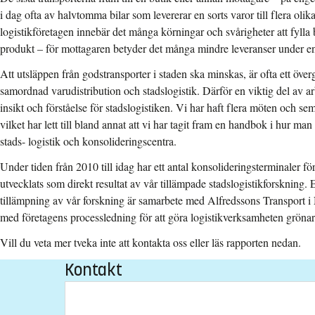
i dag ofta av halvtomma bilar som levererar en sorts varor till flera oli
logistikföretagen innebär det många körningar och svårigheter att fyll
produkt – för mottagaren betyder det många mindre leveranser under e
Att utsläppen från godstransporter i staden ska minskas, är ofta ett öve
samordnad varudistribution och stadslogistik. Därför en viktig del av arb
insikt och förståelse för stadslogistiken. Vi har haft flera möten och se
vilket har lett till bland annat att vi har tagit fram en handbok i hur ma
stads- logistik och konsolideringscentra.
Under tiden från 2010 till idag har ett antal konsolideringsterminaler f
utvecklats som direkt resultat av vår
tillämpade stadslogistikforskning.
tillämpning av vår forskning är samarbete med
Alfredssons Transport i
med företagens processledning för att göra logistikverksamheten grönar
Vill du veta mer tveka inte att kontakta oss eller läs rapporten nedan.
Kontakt