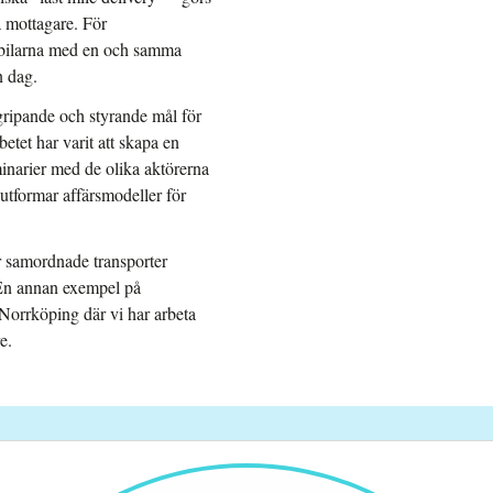
ka mottagare. För
a bilarna med en och samma
n dag.
rgripande och styrande mål för
etet har varit att skapa en
minarier med de olika aktörerna
n utformar affärsmodeller för
ör samordnade transporter
 En annan exempel på
 Norrköping där vi har
arbeta
e.