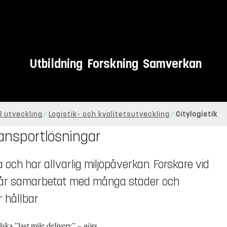
Utbildning
Forskning
Samverkan
l utveckling
Logistik- och kvalitetsutveckling
Citylogistik
 transportlösningar
 och har allvarlig miljöpåverkan. Forskare vid
a år samarbetat med många städer och
 hållbar.
lska ”last mile delivery” – görs