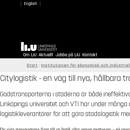
English
Hem
Om LiU
Aktuellt
Jobba på LiU
Kontakt
Start
Institutionen för ekonomisk och industriel
Citylogistik - en väg till nya, hållbara
Godstransporterna i städerna är både ineffektiva
Linköpings universitet och VTI har under mång
logistikleverantörer för att göra stadslogistik mer
De sista transporterna fram till en butik eller annan mottagare – på enge